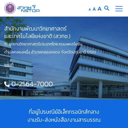
Increase
A
Reset
A
Decrease
A
font
font
font
Skip
size.
size.
size.
สำนักงานพัฒนาวิทยาศาสตร์
to
และเทคโนโลยีแห่งชาติ (สวทช.)
content
111 อุทยานวิทยาศาสตร์ประเทศไทย ถนนพหลโยธิน
ตำบลคลองหนึ่ง อำเภอคลองหลวง จังหวัดปทุมธานี 12120
แผนที่
0-2564-7000
ที่อยู่ไปรษณีย์อิเล็กทรอนิกส์กลาง
งานรับ-ส่งหนังสือ/งานสารบรรณ