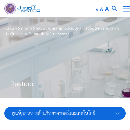
Increas
A
Reset
A
Decrease
A
font
font
font
Skip
size.
size.
size.
to
หน้าแรก
ภารกิจ
กลุ่มพัฒนาและสร้างเสริมบุคลากรวิจัย
ทุนรัฐบาลทาง
ด้านวิทยาศาสตร์และเทคโนโลยี
Postdoc
content
Postdoc
ทุนรัฐบาลทางด้านวิทยาศาสตร์และเทคโนโลยี