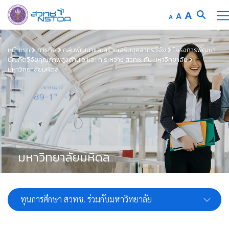
Increas
A
Reset
A
Decrease
A
font
font
font
Skip
size.
size.
size.
to
หน้าแรก
ภารกิจ
กลุ่มพัฒนาและสร้างเสริมบุคลากรวิจัย
โครงการพัฒนา
บัณฑิตวิจัยคุณภาพสูงด้าน ว และ ท ระหว่าง สวทช. กับ มหาวิทยาลัย
content
มหาวิทยาลัยมหิดล
มหาวิทยาลัยมหิดล
ทุนการศึกษา สวทช. ร่วมกับมหาวิทยาลัย