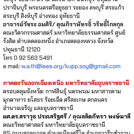
ปราจีนบุรี พระนครศรีอยุธยา ระยอง ลพบุรี สระแก้ว
สระบุรี สิงห์บุรี อ่างทอง อุทัยธานี
อาจารย์วัชระ อมศิริ
/
คุณภิราพัทรธิ์ วริทธิ์ไกลกุล
คณะวิศวกรรมศาสตร์ มหาวิทยาลัยธรรมศาสตร์ ศูนย์
รังสิต ตำบลคลองหนึ่ง อำเภอคลองหลวง จังหวัด
ปทุมธานี 12120
โทร 0 92 563 5491
e mail:
w.a.th@ieee.org/kupp.soy@gmail.com
ภาคตะวันออกเฉียงเหนือ มหาวิทยาลัยอุบลราชธานี
ครอบคลุมจังหวัด: กาฬสินธุ์ นครพนม มหาสารคาม
มุกดาหาร ยโสธร ร้อยเอ็ด ศรีสะเกษ สกลนคร
อำนาจเจริญ และอุบลราชธานี
ผศ.ดร.สราวุธ ประเสริฐศรี
/
คุณ
ลลิตภัทรา พงษ์มาลี
คณะวิทยาศาสตร์ มหาวิทยาลัยอุบลราชธานี ‎
85 ถนนสถลมารค ตำบลเมืองศรีไค อำเภอวารินชำราบ