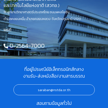
และเทคโนโลยีแห่งชาติ (สวทช.)
111 อุทยานวิทยาศาสตร์ประเทศไทย ถนนพหลโยธิน
ตำบลคลองหนึ่ง อำเภอคลองหลวง จังหวัดปทุมธานี 12120
แผนที่
0-2564-7000
ที่อยู่ไปรษณีย์อิเล็กทรอนิกส์กลาง
งานรับ-ส่งหนังสือ/งานสารบรรณ
saraban@nstda.or.th
สอบถามข้อมูลทั่วไป