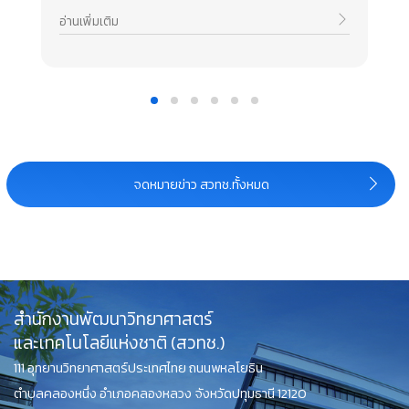
อ่านเพิ่มเติม
จดหมายข่าว สวทช.ทั้งหมด
สำนักงานพัฒนาวิทยาศาสตร์
และเทคโนโลยีแห่งชาติ (สวทช.)
111 อุทยานวิทยาศาสตร์ประเทศไทย ถนนพหลโยธิน
ตำบลคลองหนึ่ง อำเภอคลองหลวง จังหวัดปทุมธานี 12120