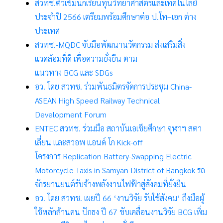
สวทช.ติวเข้มนักเรียนทุนวิทยาศาสตร์และเทคโนโลยี
ประจำปี
2566 เตรียมพร้อมศึกษาต่อ ป.โท–
เอก ต่าง
ประเทศ
สวทช.-
MQDC
จับมือพัฒนานวัตกรรม ส่งเสริมสิ่ง
แวดล้อมที่ดี เพื่อความยั่งยืน ตาม
แนวทาง
BCG
และ
SDGs
อว. โดย สวทช. ร่วมพันธมิตรจัดการประชุม
China-
ASEAN High Speed Railway Technical
Development Forum
ENTEC สวทช. ร่วมมือ สถาบันเอเชียศึกษา จุฬาฯ สตา
เลี่ยน และสวอพ แอนด์ โก Kick-off
โครงการ Replication Battery-Swapping Electric
Motorcycle Taxis in Samyan District of Bangkok รถ
จักรยานยนต์รับจ้างพลังงานไฟฟ้าสู่สังคมที่ยั่งยืน
อว. โดย สวทช. เผยปี
66 ‘
งานวิจัย รับใช้สังคม
’
ถึงมือผู้
ใช้หลักล้านคน ปักธง ปี
67 ขับเคลื่อนงานวิจัย BCG
เพิ่ม