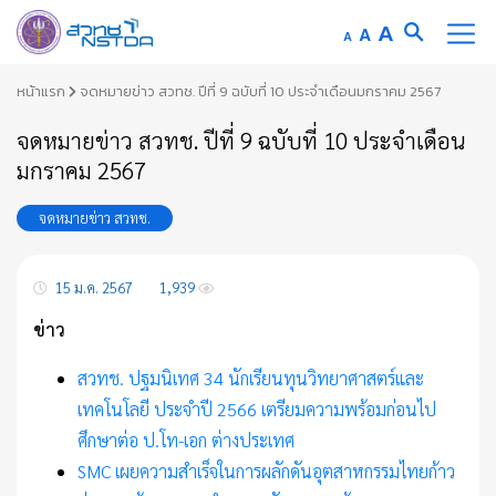
Increase
A
Reset
A
Decrease
A
font
font
font
Skip
size.
หน้าแรก
จดหมายข่าว สวทช. ปีที่ 9 ฉบับที่ 10 ประจำเดือนมกราคม 2567
size.
size.
to
จดหมายข่าว สวทช. ปีที่ 9 ฉบับที่ 10 ประจำเดือน
content
มกราคม 2567
จดหมายข่าว สวทช.
15 ม.ค. 2567
1,939
ข่าว
สวทช. ปฐมนิเทศ
34 นักเรียนทุนวิทยาศาสตร์และ
เทคโนโลยี ประจำปี 2566 เตรียมความพร้อมก่อนไป
ศึกษาต่อ ป.โท-เอก ต่างประเทศ
SMC เผยความสำเร็จในการผลักดันอุตสาหกรรมไทยก้าว