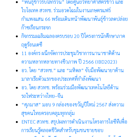
“พันธุ์ข้าวรับโลกรวน” โดยศูนย์วิทยาศาสตร์ข้าว และ
ไบโอเทค สวทช. ร่วมอวดโฉมในงานเกษตรแฟร์
กำแพงแสน 66 พร้อมเดินหน้าพัฒนาพันธุ์ข้าวลดปล่อย
ก๊าซเรือนกระจก
กิจกรรมเฉลิมฉลองครบรอบ
20 ปีโครงการนักศึกษาภาค
ฤดูร้อนเดซี
11 องค์กร ผนึกจัดการประชุมวิชาการนานาชาติด้าน
ความหลากหลายทางชีวภาพ ปี 2566 (IBD2023)
อว. โดย
“
สวทช.
”
และ
“
มหิดล
”
จับมือพัฒนายาต้าน
มาลาเรียตัวแรกของประเทศที่กำลังพัฒนา
อว. โดย สวทช. พร้อมร่วมมือพัฒนาเทคโนโลยีด้าน
รถไฟระหว่างไทย
–
จีน
“ศุภมาส” มอบ 9 กล่องของขวัญปีใหม่ 2567 ส่งความ
สุขคนไทยครอบคลุมทุกกลุ่ม
ENTEC สวทช. สรุปผลการดำเนินงานโครงการไอซีทีเพื่อ
การเรียนรู้ตลอดชีวิตสำหรับชุมชนชายขอบ