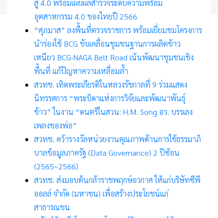
สู่ 4.0 พร้อมเผยผลสำรวจระดับความพร้อม
อุตสาหกรรม 4.0 ของไทยปี 2566
“ศุภมาส” ลงพื้นที่ตรวจราชการ พร้อมเยี่ยมชมโครงการ
นำร่องใช้ BCG ขับเคลื่อนชุมชนฐานการผลิตข้าว
เหนียว BCG-NAGA Belt Road เน้นพัฒนาชุมชนเชิง
พื้นที่ แก้ปัญหาความเหลื่อมล้ำ
สวทช. เทิดพระเกียรติในหลวงรัชกาลที่
9 ร่วมแสดง
นิทรรศการ “
พระบิดาแห่งการวิจัยและพัฒนาพันธุ์
ข้าว
”
ในงาน
“
ดนตรีในสวน:
H.M. Song
อว. บรรเลง
เพลงของพ่อ
”
สวทช. คว้ารางวัลหน่วยงานคุณภาพด้านการใช้ธรรมาภิ
บาลข้อมูลภาครัฐ (
Data Governance) 2 ปีซ้อน
(2565
–
2566
)
สวทช. ส่งมอบต้นกล้าราชพฤกษ์อวกาศ ให้แก่บริษัทซีพี
ออลล์ จำกัด (มหาชน) เพื่อสร้างประโยชน์แก่
สาธารณชน