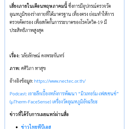
เสี่ยงภายในเดือนพฤษภาคมนี้
ซึ่งการมีอุปกรณ์ตรวจวัด
อุณหภูมิของร่างกายที่ได้มาตรฐาน เที่ยงตรง ย่อมทำให้การ
ตรวจคัดกรอง เพื่อสกัดกั้นการระบาดของโรคโควิด-19 มี
ประสิทธิภาพสูงสุด
เรื่อง:
วลัยลักษณ์ คงพระจันทร์
ภาพ:
ศศิวิภา หาสุข​
อ้างอิงข้อมูล:
https://www.nectec.or.th/
Podcast: เจาะลึกเบื้องหลังการพัฒนา “มิวเทอร์ม-เฟสเซนซ์”
(µTherm-FaceSense) เครื่องวัดอุณหภูมิอัจฉริยะ​
ข่าวที่ได้รับการเผยแพร่ผ่านสื่อ
ข่าวไทยพีบีเอส