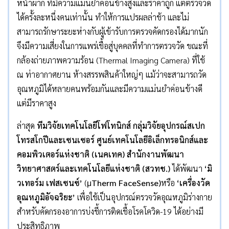
หน้าผาก ที่มีความแม่นยำค่อนข้างสูงและราคาถูก แต่ตรวจวัด
ได้ครั้งละหนึ่งคนเท่านั้น ทำให้การแปรผลล่าช้า และไม่
สามารถรักษาระยะห่างกับผู้เข้ารับการตรวจคัดกรองได้มากนัก
จึงมีความเสี่ยงในการแพร่เชื้อสู่บุคคลที่ทำการตรวจวัด ขณะที่
กล้องถ่ายภาพความร้อน (Thermal Imaging Camera) ที่ใช้
ณ ท่าอากาศยาน ห้างสรรพสินค้าใหญ่ๆ แม้ว่าจะสามารถวัด
อุณหภูมิได้หลายคนพร้อมกันและมีความแม่นยำค่อนข้างดี
แต่มีราคาสูง
ล่าสุด
ทีมวิจัยเทคโนโลยีโฟโทนิกส์ กลุ่มวิจัยอุปกรณ์สเปก
โทรสโกปีและเซนเซอร์ ศูนย์เทคโนโลยีอิเล็กทรอนิกส์และ
คอมพิวเตอร์แห่งชาติ (เนคเทค) สำนักงานพัฒนา
วิทยาศาสตร์และเทคโนโลยีแห่งชาติ (สวทช.)
ได้พัฒนา
‘มิ
วเทอร์ม เฟสเซนซ์’
(
μ
Therm FaceSense)
หรือ
‘เครื่องวัด
อุณหภูมิอัจฉริยะ’
เพื่อใช้เป็นอุปกรณ์ตรวจวัดอุณหภูมิร่างกาย
สำหรับคัดกรองอาการบ่งชี้การติดเชื้อโรคโควิด-19 ได้อย่างมี
ประสิทธิภาพ