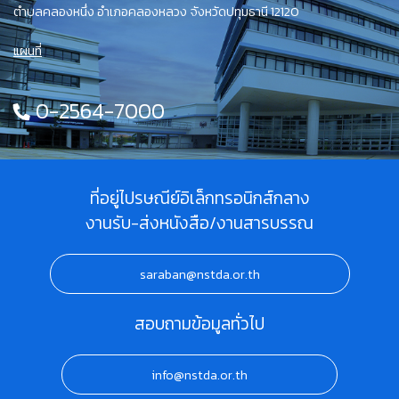
ตำบลคลองหนึ่ง อำเภอคลองหลวง จังหวัดปทุมธานี 12120
แผนที่
0-2564-7000
ที่อยู่ไปรษณีย์อิเล็กทรอนิกส์กลาง
งานรับ-ส่งหนังสือ/งานสารบรรณ
saraban@nstda.or.th
สอบถามข้อมูลทั่วไป
info@nstda.or.th