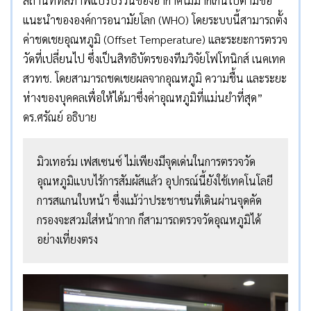
สถานที่ที่สภาพแปรปรวนของอากาศไม่มากเกินไปตามข้อ
แนะนำขององค์การอนามัยโลก (WHO) โดยระบบนี้สามารถตั้ง
ค่าชดเชยอุณหภูมิ (Offset Temperature) และระยะการตรวจ
วัดที่เปลี่ยนไป ซึ่งเป็นสิทธิบัตรของทีมวิจัยโฟโทนิกส์ เนคเทค
สวทช. โดยสามารถชดเชยผลจากอุณหภูมิ ความชื้น และระยะ
ห่างของบุคคลเพื่อให้ได้มาซึ่งค่าอุณหภูมิที่แม่นยำที่สุด”
ดร.ศรัณย์ อธิบาย
มิวเทอร์ม เฟสเซนซ์ ไม่เพียงมีจุดเด่นในการตรวจวัด
อุณหภูมิแบบไร้การสัมผัสแล้ว อุปกรณ์นี้ยังใช้เทคโนโลยี
การสแกนใบหน้า ซึ่งแม้ว่าประชาชนที่เดินผ่านจุดคัด
กรองจะสวมใส่หน้ากาก ก็สามารถตรวจวัดอุณหภูมิได้
อย่างเที่ยงตรง