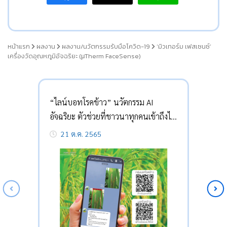
หน้าแรก
ผลงาน
ผลงาน/นวัตกรรมรับมือโควิด-19
‘มิวเทอร์ม เฟสเซนซ์’
เครื่องวัดอุณหภูมิอัจฉริยะ (μTherm FaceSense)
“ไลน์บอทโรคข้าว” นวัตกรรม AI
อัจฉริยะ ตัวช่วยที่ชาวนาทุกคนเข้าถึงได้
21 ต.ค. 2565