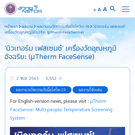
Increase
A
Reset
A
Decrease
A
font
font
font
Skip
size.
size.
size.
หน้าแรก
ผลงาน
ผลงาน/นวัตกรรมรับมือโควิด-19
‘มิวเทอร์ม เฟสเซนซ์’
to
เครื่องวัดอุณหภูมิอัจฉริยะ (μTherm FaceSense)
content
‘มิวเทอร์ม เฟสเซนซ์’ เครื่องวัดอุณหภูมิ
อัจฉริยะ (μTherm FaceSense)
2 พ.ย. 2563
5,552
ผลงาน/นวัตกรรมรับมือโควิด-19
ผลงานวิจัยเด่น
For English-version news, please visit :
µTherm
FaceSense: Multi-people Temperature Screening
System