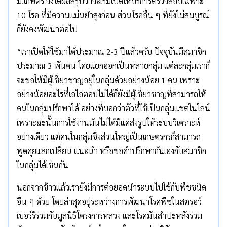
ม.เกษตร จึงได้ผลสรุปว่าจะเริ่มเปิดให้บริการตรวจสอบเฉพาะ
10 โรค ที่มีความแม่นยำสูงก่อน ส่วนโรคอื่น ๆ ที่ยังไม่สมบูรณ์
ก็ยังคงพัฒนาต่อไป
“เราเปิดให้ใช้มาได้ประมาณ 2-3 ปีแล้วครับ ปัจจุบันมีสมาชิก
ประมาณ 3 พันคน โดยแยกออกเป็นหลายกลุ่ม แต่ละกลุ่มเราก็
จะขอให้มีผู้เชี่ยวชาญอยู่ในกลุ่มด้วยอย่างน้อย 1 คน เพราะ
อย่างน้อยอะไรที่เอไอตอบไม่ได้ก็ยังมีผู้เชี่ยวชาญที่สามารถให้
คนในกลุ่มปรึกษาได้ อย่างที่บอกว่าตัวที่ใช้เป็นกลุ่มแชตในไลน์
เพราะฉะนั้นการใช้งานมันไม่ได้มีแค่ส่งรูปให้ระบบวิเคราะห์
อย่างเดียว แต่คนในกลุ่มซึ่งส่วนใหญ่เป็นเกษตรกรก็สามารถ
พูดคุยแลกเปลี่ยน แนะนำ หรือขอคำปรึกษากันเองกับสมาชิก
ในกลุ่มได้เช่นกัน
นอกจากข้าวแล้วเรายังมีการต่อยอดนำระบบไปใช้กับพืชชนิด
อื่น ๆ ด้วย โดยล่าสุดอยู่ระหว่างการพัฒนาโรคพืชในสตรอว์
เบอร์รีร่วมกับมูลนิธิโครงการหลวง และโรคมันสำปะหลังร่วม