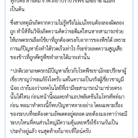
ทุกปีคือ สารเคมี จำพวกยาปราบวัชพืช และยาฆ่าแมลง
เป็นต้น
ซึ่งสาเหตุมักเกิดจากความไม่รู้หรือไม่แน่ใจจนต้องลองผิดลอง
ถูก ทำให้ทีมวิจัยเกิดความคิดว่าจะดีแค่ไหนหากสามารถช่วย
ให้เกษตรกรเลือกใช้ยาที่ถูกต้องตรงกับอาการของพืชได้ เพราะ
การแก้ปัญหายิ่งทำได้รวดเร็วเท่าไร ก็จะช่วยลดความสูญเสีย
ของข้าวที่ถูกศัตรูพืชทำลายได้มากเท่านั้น
“ปกติเวลาเกษตรกรมีปัญหาเกี่ยวกับโรคพืชเขามักจะปรึกษาผู้
เชี่ยวชาญว่าจะแก้ยังไงครับ แต่ในความเป็นจริงผู้เชี่ยวชาญมี
น้อย เราก็มองว่าเทคโนโลยีที่เรามีจะสามารถนำมาช่วยตรง
นั้นได้ไหม ก่อนหน้านี้ผมเคยทำแอปพลิเคชันในโทรศัพท์มา
ก่อน พอมาทำตรงนี้ก็พบปัญหาหลายอย่าง โดยเฉพาะเรื่อง
ของระบบที่จะต้องตามอัพเดตอยู่ตลอด เลยต้องมองหาว่าจะมี
ระบบไหนที่คนส่วนใหญ่มีความคุ้นเคยหรือใช้งานกันเป็น
ประจำอยู่แล้ว จนสุดท้ายก็มาจบที่ไลน์ครับ