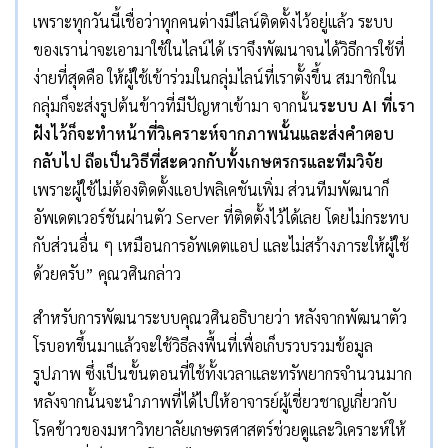
เพราะทุกวันนี้เชื่อว่าทุกคนต่างมีไลน์ติดตั้งไว้อยู่แล้ว ระบบ
ของเราน่าจะเอามาใช้ในไลน์ได้ เราจึงพัฒนาจนได้วิธีการใช้ที่
ง่ายที่สุดคือ ให้ผู้ใช้เข้าร่วมในกลุ่มไลน์ที่เราตั้งขึ้น สมาชิกใน
กลุ่มก็จะส่งรูปต้นข้าวที่มีปัญหาเข้ามา จากนั้น
ระบบ AI ที่เรา
ฝังไว้ก็จะทำหน้าที่วิเคราะห์จากภาพนั้นและส่งคำตอบ
กลับไป ถือเป็นวิธีที่สะดวกกับทั้งเกษตรกรและทีมวิจัย
เพราะผู้ใช้ไม่ต้องติดตั้งแอปพลิเคชันเพิ่ม ส่วนทีมพัฒนาก็
อัพเดตเวอร์ชันผ่านตัว Server ที่ติดตั้งไว้ได้เลย โดยไม่กระทบ
กับส่วนอื่น ๆ เหมือนการอัพเดตแอป และไม่สร้างภาระให้ผู้ใช้
ด้วยครับ” คุณวศินกล่าว
สำหรับการพัฒนาระบบคุณวศินอธิบายว่า หลังจากพัฒนาตัว
โรบอทขึ้นมาแล้วจะใช้วิธีลงพื้นที่เพื่อเก็บรวบรวมข้อมูล
รูปภาพ ซึ่งเป็นขั้นตอนที่ใช้ทั้งเวลาและทรัพยากรจำนวนมาก
หลังจากนั้นจะนำภาพที่ได้ไปให้อาจารย์ผู้เชี่ยวชาญเกี่ยวกับ
โรคข้าวของมหาวิทยาลัยเกษตรศาสตร์ช่วยดูและวิเคราะห์ให้