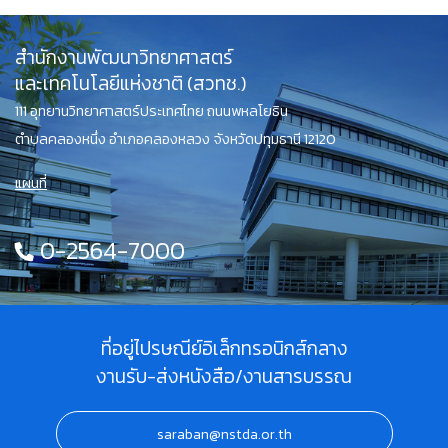
สำนักงานพัฒนาวิทยาศาสตร์
และเทคโนโลยีแห่งชาติ (สวทช.)
111 อุทยานวิทยาศาสตร์ประเทศไทย ถนนพหลโยธิน
ตำบลคลองหนึ่ง อำเภอคลองหลวง จังหวัดปทุมธานี 12120
แผนที่
0-2564-7000
ที่อยู่ไปรษณีย์อิเล็กทรอนิกส์กลาง
งานรับ-ส่งหนังสือ/งานสารบรรณ
saraban@nstda.or.th