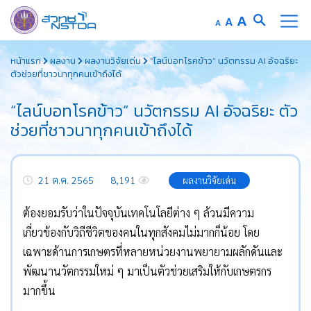
Increase
A
Reset
A
Decrease
A
font
font
font
Skip
size.
size.
size.
หน้าแรก
ผลงาน
ผลงานวิจัยเด่น
“ไลน์บอทโรคข้าว” นวัตกรรม AI อัจฉริยะ
to
ตัวช่วยที่ชาวนาทุกคนเข้าถึงได้
content
“ไลน์บอทโรคข้าว” นวัตกรรม AI อัจฉริยะ ตัว
ช่วยที่ชาวนาทุกคนเข้าถึงได้
21 ต.ค. 2565
8,191
ผลงานวิจัยเด่น
ต้องยอมรับว่าในปัจจุบันเทคโนโลยีต่าง ๆ ล้วนมีความ
เกี่ยวข้องกับวิถีชีวิตของคนในทุกสังคมไม่มากก็น้อย โดย
เฉพาะด้านการเกษตรที่หลายหน่วยงานพยายามผลักดันและ
พัฒนานวัตกรรมใหม่ ๆ มาเป็นตัวช่วยเสริมให้กับเกษตรกร
มากขึ้น