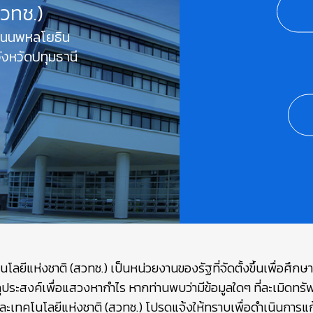
สวทช.)
 ถนนพหลโยธิน
งหวัดปทุมธานี
ยีแห่งชาติ (สวทช.) เป็นหน่วยงานของรัฐที่จัดตั้งขึ้นเพื่อศึก
ถุประสงค์เพื่อแสวงหากำไร หากท่านพบว่ามีข้อมูลใดๆ ที่ละเมิดท
เทคโนโลยีแห่งชาติ (สวทช.) โปรดแจ้งให้ทราบเพื่อดำเนินการแก้