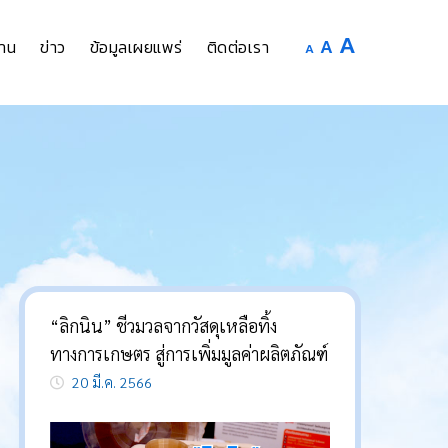
Increase
A
Reset
A
Decrease
าน
ข่าว
ข้อมูลเผยแพร่
ติดต่อเรา
A
font
font
font
size.
size.
size.
“ลิกนิน” ชีวมวลจากวัสดุเหลือทิ้ง
ทางการเกษตร สู่การเพิ่มมูลค่าผลิตภัณฑ์
20 มี.ค. 2566