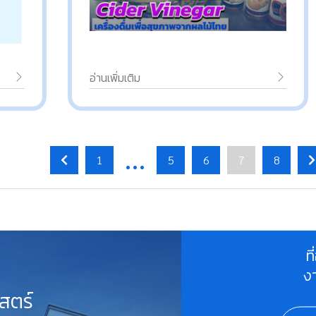
อ่านเพิ่มเติม
…
1
5
6
7
8
ท
ง
สตร์