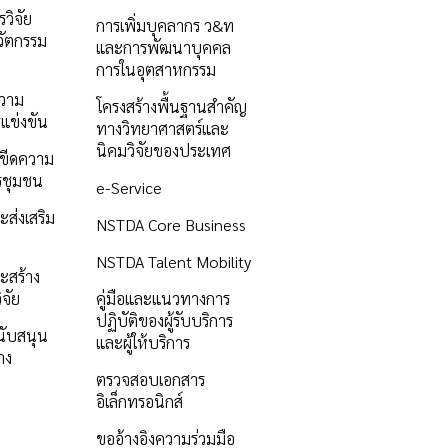
วิจัย
การเพิ่มบุคลากร ว&ท
ัตกรรม
และการพัฒนาบุคคล
การในอุตสาหกรรม
ความ
โครงสร้างพื้นฐานสำคัญ
แข่งขัน
ทางวิทยาศาสตร์และ
นิคมวิจัยของประเทศ
ิมขีดความ
รชุมชน
e-Service
ะส่งเสริม
NSTDA Core Business
NSTDA Talent Mobility
ะสร้าง
ิจัย
คู่มือและแนวทางการ
ปฏิบัติของผู้รับบริการ
นับสนุน
และผู้ให้บริการ
าง
ตรวจสอบเอกสาร
อิเล็กทรอนิกส์
ขออ้างอิงความร่วมมือ