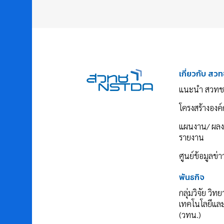
เกี่ยวกับ สวท
แนะนำ สวทช
โครงสร้างองค์
แผนงาน/ ผล
รายงาน
ศูนย์ข้อมูลข่
พันธกิจ
กลุ่มวิจัย วิท
เทคโนโลยีแล
(วทน.)