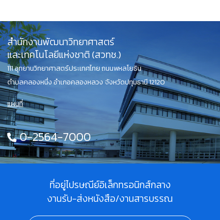
สำนักงานพัฒนาวิทยาศาสตร์
และเทคโนโลยีแห่งชาติ (สวทช.)
111 อุทยานวิทยาศาสตร์ประเทศไทย ถนนพหลโยธิน
ตำบลคลองหนึ่ง อำเภอคลองหลวง จังหวัดปทุมธานี 12120
แผนที่
0-2564-7000
ที่อยู่ไปรษณีย์อิเล็กทรอนิกส์กลาง
งานรับ-ส่งหนังสือ/งานสารบรรณ