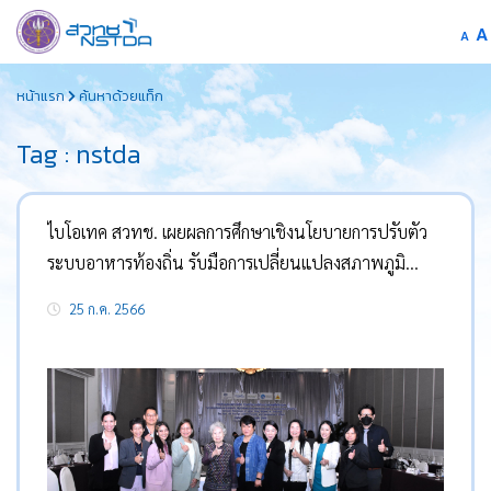
A
Dec
A
fon
Skip
size
หน้าแรก
ค้นหาด้วยแท็ก
to
content
Tag : nstda
ไบโอเทค สวทช. เผยผลการศึกษาเชิงนโยบายการปรับตัว
ระบบอาหารท้องถิ่น รับมือการเปลี่ยนแปลงสภาพภูมิ
อากาศและวิกฤตต่าง ๆ
25 ก.ค. 2566