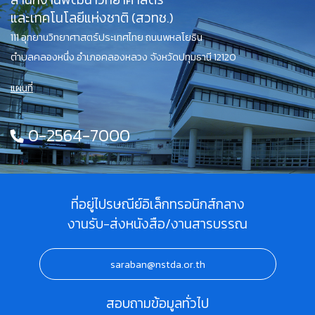
และเทคโนโลยีแห่งชาติ (สวทช.)
111 อุทยานวิทยาศาสตร์ประเทศไทย ถนนพหลโยธิน
ตำบลคลองหนึ่ง อำเภอคลองหลวง จังหวัดปทุมธานี 12120
แผนที่
0-2564-7000
ที่อยู่ไปรษณีย์อิเล็กทรอนิกส์กลาง
งานรับ-ส่งหนังสือ/งานสารบรรณ
saraban@nstda.or.th
สอบถามข้อมูลทั่วไป