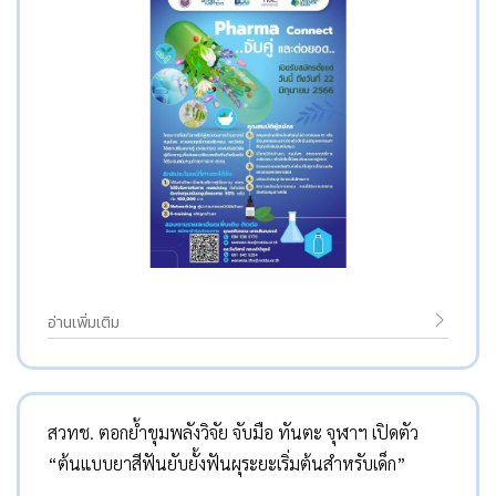
อ่านเพิ่มเติม
สวทช. ตอกย้ำขุมพลังวิจัย จับมือ ทันตะ จุฬาฯ เปิดตัว
“ต้นแบบยาสีฟันยับยั้งฟันผุระยะเริ่มต้นสำหรับเด็ก”