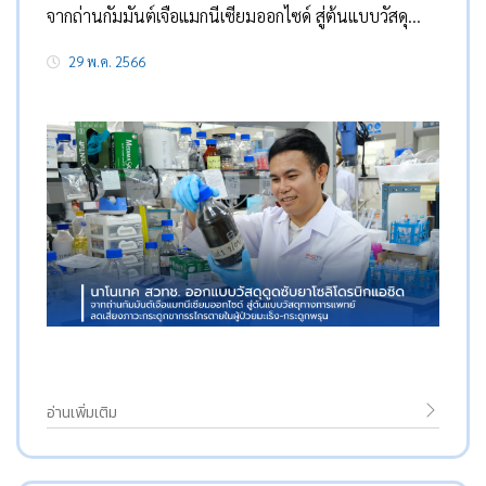
จากถ่านกัมมันต์เจือแมกนีเซียมออกไซด์ สู่ต้นแบบวัสดุ
ทางการแพทย์ ลดเสี่ยงภาวะกระดูกขากรรไกรตายในผู้ป่วย
29 พ.ค. 2566
มะเร็ง-กระดูกพรุน
อ่านเพิ่มเติม