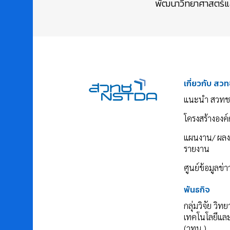
พัฒนาวิทยาศาสตร์และ
เกี่ยวกับ สวท
แนะนำ สวทช
โครงสร้างองค์
แผนงาน/ ผล
รายงาน
ศูนย์ข้อมูลข่
พันธกิจ
กลุ่มวิจัย วิท
เทคโนโลยีแล
(วทน.)