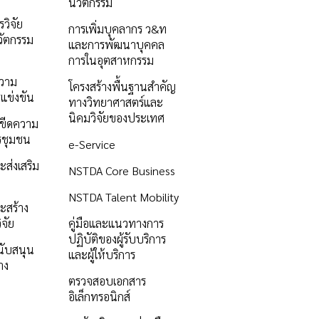
นวัตกรรม
วิจัย
การเพิ่มบุคลากร ว&ท
ัตกรรม
และการพัฒนาบุคคล
การในอุตสาหกรรม
ความ
โครงสร้างพื้นฐานสำคัญ
แข่งขัน
ทางวิทยาศาสตร์และ
นิคมวิจัยของประเทศ
ิมขีดความ
รชุมชน
e-Service
ะส่งเสริม
NSTDA Core Business
NSTDA Talent Mobility
ะสร้าง
ิจัย
คู่มือและแนวทางการ
ปฏิบัติของผู้รับบริการ
นับสนุน
และผู้ให้บริการ
าง
ตรวจสอบเอกสาร
อิเล็กทรอนิกส์