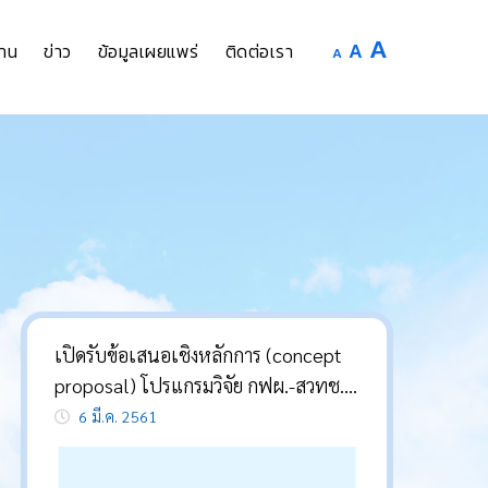
Increase
A
Reset
A
Decrease
าน
ข่าว
ข้อมูลเผยแพร่
ติดต่อเรา
A
font
font
font
size.
size.
size.
เปิดรับข้อเสนอเชิงหลักการ (concept
proposal) โปรแกรมวิจัย กฟผ.-สวทช.
ประจำปี 2561
6 มี.ค. 2561