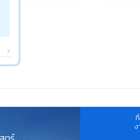
ท
ง
สตร์