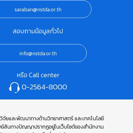
saraban@nstda.or.th
สอบถามข้อมูลทั่วไป
info@nstda.or.th
หรือ Call center
0-2564-8000
ษาวิจัยและพัฒนาทางด้านวิทยาศาสตร์ และเทคโนโลยี
รัพย์สินทางปัญญาปรากฏอยู่ในเว็บไซต์ของสำนักงาน