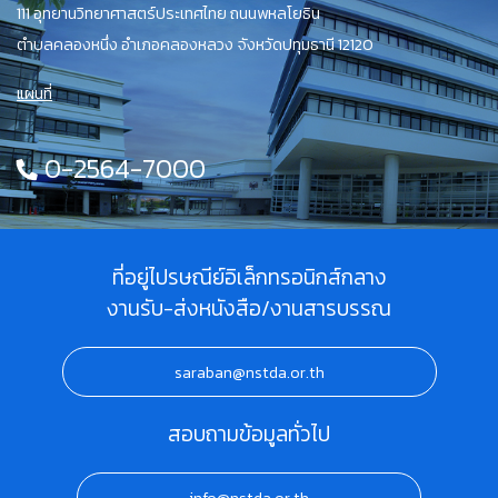
111 อุทยานวิทยาศาสตร์ประเทศไทย ถนนพหลโยธิน
ตำบลคลองหนึ่ง อำเภอคลองหลวง จังหวัดปทุมธานี 12120
แผนที่
0-2564-7000
ที่อยู่ไปรษณีย์อิเล็กทรอนิกส์กลาง
งานรับ-ส่งหนังสือ/งานสารบรรณ
saraban@nstda.or.th
สอบถามข้อมูลทั่วไป
info@nstda.or.th