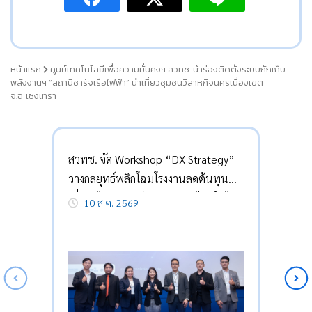
หน้าแรก
ศูนย์เทคโนโลยีเพื่อความมั่นคงฯ สวทช. นำร่องติดตั้งระบบกักเก็บ
พลังงานฯ “สถานีชาร์จเรือไฟฟ้า” นำเที่ยวชุมชนวิสาหกิจนครเนื่องเขต
จ.ฉะเชิงเทรา
สวทช. จัด Workshop “DX Strategy”
วางกลยุทธ์พลิกโฉมโรงงานลดต้นทุน
เพิ่มกำไร ติดปีกศักยภาพธุรกิจไทยให้ไร้
10 ส.ค. 2569
ขีดจำกัด