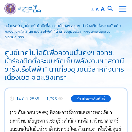
Increase
A
Reset
A
Decrease
A
font
font
font
Skip
size.
size.
size.
หน้าแรก
ศูนย์เทคโนโลยีเพื่อความมั่นคงฯ สวทช. นำร่องติดตั้งระบบกักเก็บ
to
พลังงานฯ “สถานีชาร์จเรือไฟฟ้า” นำเที่ยวชุมชนวิสาหกิจนครเนื่องเขต
content
จ.ฉะเชิงเทรา
ศูนย์เทคโนโลยีเพื่อความมั่นคงฯ สวทช.
นำร่องติดตั้งระบบกักเก็บพลังงานฯ “สถานี
ชาร์จเรือไฟฟ้า” นำเที่ยวชุมชนวิสาหกิจนคร
เนื่องเขต จ.ฉะเชิงเทรา
14 ก.ย. 2565
1,793
ข่าวประชาสัมพันธ์
(12 กันยายน 2565)
ที่คณะการจัดการและการท่องเที่ยว
มหาวิทยาลัยบูรพา จ.ชลบุรี : สำนักงานพัฒนาวิทยาศาสตร์
และเทคโนโลยีแห่งชาติ (สวทช.) โดยตัวแทนจากทีมวิจัยศูนย์