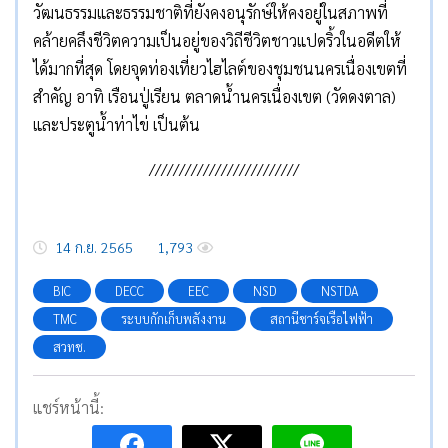
วัฒนธรรมและธรรมชาติที่ยังคงอนุรักษ์ให้คงอยู่ในสภาพที่
คล้ายคลึงชีวิตความเป็นอยู่ของวิถีชีวิตชาวแปดริ้วในอดีตให้
ได้มากที่สุด โดยจุดท่องเที่ยวไฮไลต์ของชุมชนนครเนื่องเขตที่
สำคัญ อาทิ เรือนปู่เรียน ตลาดน้ำนครเนื่องเขต (วัดดงตาล)
และประตูน้ำท่าไข่ เป็นต้น
/////////////////////////
14 ก.ย. 2565
1,793
BIC
DECC
EEC
NSD
NSTDA
TMC
ระบบกักเก็บพลังงาน
สถานีชาร์จเรือไฟฟ้า
สวทช.
แชร์หน้านี้: