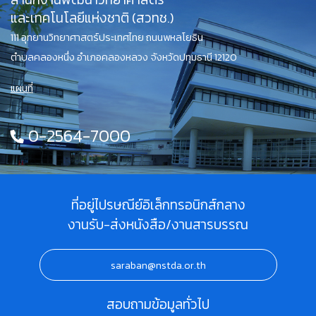
และเทคโนโลยีแห่งชาติ (สวทช.)
111 อุทยานวิทยาศาสตร์ประเทศไทย ถนนพหลโยธิน
ตำบลคลองหนึ่ง อำเภอคลองหลวง จังหวัดปทุมธานี 12120
แผนที่
0-2564-7000
ที่อยู่ไปรษณีย์อิเล็กทรอนิกส์กลาง
งานรับ-ส่งหนังสือ/งานสารบรรณ
saraban@nstda.or.th
สอบถามข้อมูลทั่วไป