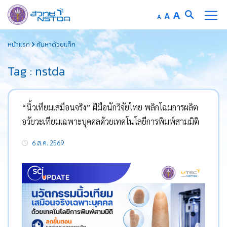
Increase
A
Reset
A
Decrease
A
font
font
font
Skip
size.
size.
size.
หน้าแรก
ค้นหาด้วยแท็ก
to
content
Tag : nstda
“นิ้วเทียมเสมือนจริง” ฝีมือนักวิจัยไทย พลิกโฉมการผลิต
อวัยวะเทียมเฉพาะบุคคลด้วยเทคโนโลยีการพิมพ์สามมิติ
6 ส.ค. 2569