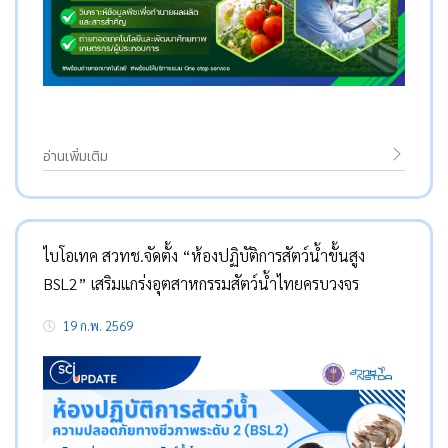
อ่านเพิ่มเติม
ไบโอเทค สวทช.จัดตั้ง “ห้องปฏิบัติการสัตว์น้ำขั้นสูง
BSL2” เสริมแกร่งอุตสาหกรรมสัตว์น้ำไทยครบวงจร
19 ก.พ. 2569