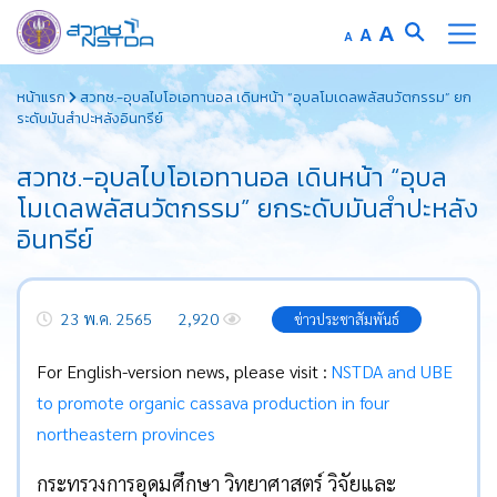
Increase
A
Reset
A
Decrease
A
font
font
font
Skip
size.
size.
size.
หน้าแรก
สวทช.-อุบลไบโอเอทานอล เดินหน้า “อุบลโมเดลพลัสนวัตกรรม” ยก
to
ระดับมันสำปะหลังอินทรีย์
content
สวทช.-อุบลไบโอเอทานอล เดินหน้า “อุบล
โมเดลพลัสนวัตกรรม” ยกระดับมันสำปะหลัง
อินทรีย์
23 พ.ค. 2565
2,920
ข่าวประชาสัมพันธ์
For English-version news, please visit :
NSTDA and UBE
to promote organic cassava production in four
northeastern provinces
กระทรวงการอุดมศึกษา วิทยาศาสตร์ วิจัยและ