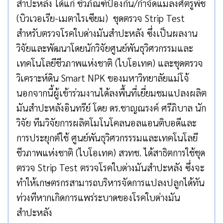
สำปะหลัง ได้แก่ ชีวภัณฑ์ป้องกัน/กำจัดแมลงศัตรูพืช
(บิวเวอเรีย-เมตาไรเซียม) ชุดตรวจ Strip Test
สำหรับตรวจโรคใบด่างมันสำปะหลัง ซึ่งเป็นผลงาน
วิจัยและพัฒนาโดยนักวิจัยศูนย์พันธุวิศวกรรมและ
เทคโนโลยีชีวภาพแห่งชาติ (ไบโอเทค) และชุดตรวจ
วิเคราะห์ดิน Smart NPK ของมหาวิทยาลัยแม่โจ้
นอกจากนี้ผู้เข้าร่วมงานได้ลงพื้นที่เยี่ยมชมแปลงผลิต
มันสำปะหลังอินทรีย์ โดย ดร.ชาญณรงค์ ศรีภิบาล นัก
วิจัย ทีมวิจัยการผลิตโมโนโคลนอลแอนติบอดีและ
การประยุกต์ใช้ ศูนย์พันธุวิศวกรรรมและเทคโนโลยี
ชีวภาพแห่งชาติ (ไบโอเทค) สวทช. ได้สาธิตการใช้ชุด
ตรวจ Strip Test ตรวจโรคใบด่างมันสำปะหลัง ซึ่งจะ
ทำให้เกษตรกรสามารถบริหารจัดการแปลงปลูกได้ทัน
ท่วงทีหากเกิดการแพร่ระบาดของโรคใบด่างมัน
สำปะหลัง