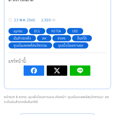
23 พ.ค. 2565
2,920
agritec
BCG
NSTDA
UBE
มันสำปะหลัง
สท
สวทช.
อินทรีย์
อุบลโมเดลพลัสนวัตกรรม
อุบลไบโอเอทานอล
แชร์หน้านี้:
หน้าแรก
สวทช.-อุบลไบโอเอทานอล เดินหน้า “อุบลโมเดลพลัสนวัตกรรม” ยก
ระดับมันสำปะหลังอินทรีย์