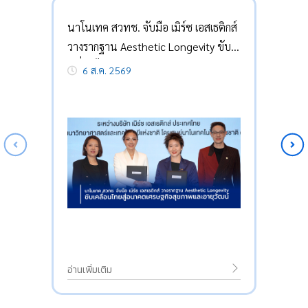
นาโนเทค สวทช. จับมือ เมิร์ซ เอสเธติกส์
วางรากฐาน Aesthetic Longevity ขับ
เคลื่อนไทยสู่อนาคตเศรษฐกิจสุขภาพ
6 ส.ค. 2569
และอายุวัฒน์
อ่านเพิ่มเติม