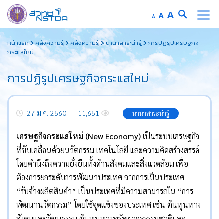
Increase
A
Reset
A
Decrease
A
font
font
font
Skip
size.
size.
size.
หน้าแรก
คลังความรู้
คลังความรู้
นานาสาระน่ารู้
การปฏิรูปเศรษฐกิจ
to
กระแสใหม่
content
การปฏิรูปเศรษฐกิจกระแสใหม่
27 ม.ค. 2560
11,651
นานาสาระน่ารู้
เศรษฐกิจกระแสใหม่ (New Economy)
เป็นระบบเศรษฐกิจ
ที่ขับเคลื่อนด้วยนวัตกรรม เทคโนโลยี และความคิดสร้างสรรค์
โดยคำนึงถึงความยั่งยืนทั้งด้านสังคมและสิ่งแวดล้อม เพื่อ
ต้องการยกระดับการพัฒนาประเทศ จากการเป็นประเทศ
“รับจ้างผลิตสินค้า” เป็นประเทศที่มีความสามารถใน “การ
พัฒนานวัตกรรม” โดยใช้จุดแข็งของประเทศ เช่น ต้นทุนทาง
สังคมและวัฒนธรรม ต้นทุนทางทรัพยากรธรรมชาติและ