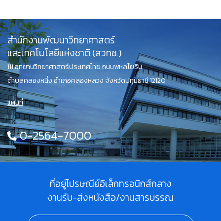
สำนักงานพัฒนาวิทยาศาสตร์
และเทคโนโลยีแห่งชาติ (สวทช.)
111 อุทยานวิทยาศาสตร์ประเทศไทย ถนนพหลโยธิน
ตำบลคลองหนึ่ง อำเภอคลองหลวง จังหวัดปทุมธานี 12120
แผนที่
0-2564-7000
ที่อยู่ไปรษณีย์อิเล็กทรอนิกส์กลาง
งานรับ-ส่งหนังสือ/งานสารบรรณ