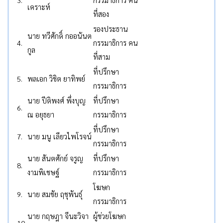
3.
กรรมาธิการ คน
เคราะห์
ที่สอง
รองประธาน
นาย ทวีศักดิ์ กออนันต
4.
กรรมาธิการ คน
กูล
ที่สาม
ที่ปรึกษา
5.
พลเอก วิชิต ยาทิพย์
กรรมาธิการ
นาย ปีติพงศ์ พึ่งบุญ
ที่ปรึกษา
6.
ณ อยุธยา
กรรมาธิการ
ที่ปรึกษา
7.
นาย มนู เลียวไพโรจน์
กรรมาธิการ
นาย สันตศักย์ จรูญ
ที่ปรึกษา
8.
งามพิเชษฐ์
กรรมาธิการ
โฆษก
9.
นาย สมชัย ฤชุพันธุ์
กรรมาธิการ
นาย กฤษฎา จีนะวิจา
ผู้ช่วยโฆษก