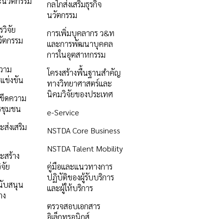
ะนวัตกรรม
กลไกส่งเสริมธุรกิจ
นวัตกรรม
วิจัย
การเพิ่มบุคลากร ว&ท
ัตกรรม
และการพัฒนาบุคคล
การในอุตสาหกรรม
ความ
โครงสร้างพื้นฐานสำคัญ
แข่งขัน
ทางวิทยาศาสตร์และ
นิคมวิจัยของประเทศ
ิมขีดความ
รชุมชน
e-Service
ะส่งเสริม
NSTDA Core Business
NSTDA Talent Mobility
ะสร้าง
ิจัย
คู่มือและแนวทางการ
ปฏิบัติของผู้รับบริการ
นับสนุน
และผู้ให้บริการ
าง
ตรวจสอบเอกสาร
อิเล็กทรอนิกส์