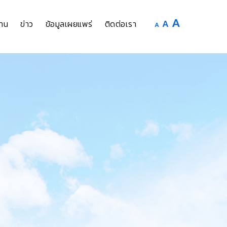
Increase
A
Reset
A
Decrease
าน
ข่าว
ข้อมูลเผยแพร่
ติดต่อเรา
A
font
font
font
size.
size.
size.