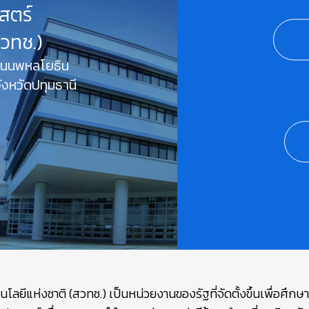
สตร์
สวทช.)
 ถนนพหลโยธิน
งหวัดปทุมธานี
ยีแห่งชาติ (สวทช.) เป็นหน่วยงานของรัฐที่จัดตั้งขึ้นเพื่อศึก