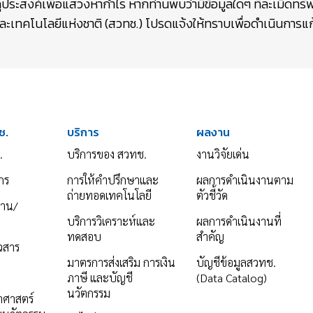
ถุประสงค์เพื่อแสวงหากำไร หากท่านพบว่ามีข้อมูลใดๆ ที่ละเมิดท
เทคโนโลยีแห่งชาติ (สวทช.) โปรดแจ้งให้ทราบเพื่อดำเนินการแก้
ช.
บริการ
ผลงาน
.
บริการของ สวทช.
งานวิจัยเด่น
กร
การให้คำปรึกษาและ
ผลการดำเนินงานตาม
ถ่ายทอดเทคโนโลยี
ตัวชี้วัด
งาน/
บริการวิเคราะห์และ
ผลการดำเนินงานที่
ทดสอบ
สำคัญ
าวสาร
มาตรการส่งเสริม การเงิน
บัญชีข้อมูลสวทช.
ภาษี และบัญชี
(Data Catalog)
นวัตกรรม
ยาศาสตร์