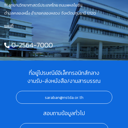
111 อุทยานวิทยาศาสตร์ประเทศไทย ถนนพหลโยธิน
ตำบลคลองหนึ่ง อำเภอคลองหลวง จังหวัดปทุมธานี 12120
แผนที่
0-2564-7000
ที่อยู่ไปรษณีย์อิเล็กทรอนิกส์กลาง
งานรับ-ส่งหนังสือ/งานสารบรรณ
saraban@nstda.or.th
สอบถามข้อมูลทั่วไป