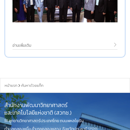
อ่านเพิ่มเติม
หน้าแรก
ค้นหาด้วยแท็ก
สำนักงานพัฒนาวิทยาศาสตร์
และเทคโนโลยีแห่งชาติ (สวทช.)
111 อุทยานวิทยาศาสตร์ประเทศไทย ถนนพหลโยธิน
ตำบลคลองหนึ่ง อำเภอคลองหลวง จังหวัดปทุมธานี 12120