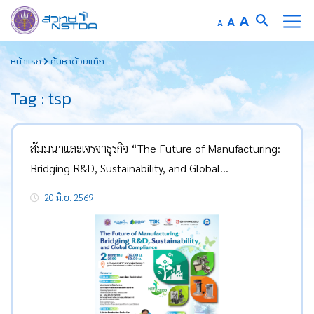
Increase
A
Reset
A
Decrease
A
font
font
font
Skip
size.
size.
size.
หน้าแรก
ค้นหาด้วยแท็ก
to
content
Tag : tsp
สัมมนาและเจรจาธุรกิจ “The Future of Manufacturing:
Bridging R&D, Sustainability, and Global
Compliance”
20 มิ.ย. 2569