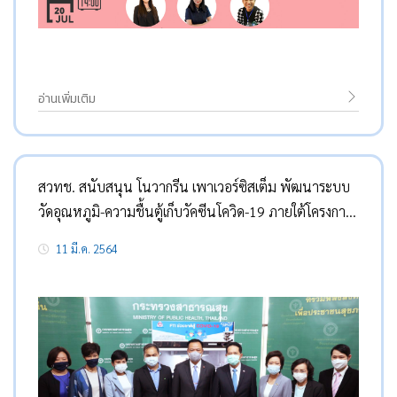
อ่านเพิ่มเติม
สวทช. สนับสนุน โนวากรีน เพาเวอร์ซิสเต็ม พัฒนาระบบ
วัดอุณหภูมิ-ความชื้นตู้เก็บวัคซีนโควิด-19 ภายใต้โครงการ
“FTI ช่วยชาติสู้ COVID-19″
11 มี.ค. 2564