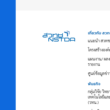
เกี่ยวกับ สวท
แนะนำ สวทช
โครงสร้างองค์
แผนงาน/ ผล
รายงาน
ศูนย์ข้อมูลข่
พันธกิจ
กลุ่มวิจัย วิท
เทคโนโลยีแล
(วทน.)