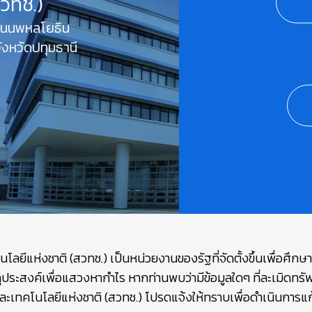
สวทช.)
 ถนนพหลโยธิน
งหวัดปทุมธานี
ยีแห่งชาติ (สวทช.) เป็นหน่วยงานของรัฐที่จัดตั้งขึ้นเพื่อศึก
ถุประสงค์เพื่อแสวงหากำไร หากท่านพบว่ามีข้อมูลใดๆ ที่ละเมิดท
เทคโนโลยีแห่งชาติ (สวทช.) โปรดแจ้งให้ทราบเพื่อดำเนินการแก้