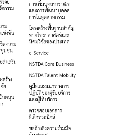
วิจัย
การเพิ่มบุคลากร ว&ท
ัตกรรม
และการพัฒนาบุคคล
การในอุตสาหกรรม
ความ
โครงสร้างพื้นฐานสำคัญ
แข่งขัน
ทางวิทยาศาสตร์และ
นิคมวิจัยของประเทศ
ิมขีดความ
รชุมชน
e-Service
ะส่งเสริม
NSTDA Core Business
NSTDA Talent Mobility
ะสร้าง
ิจัย
คู่มือและแนวทางการ
ปฏิบัติของผู้รับบริการ
นับสนุน
และผู้ให้บริการ
าง
ตรวจสอบเอกสาร
อิเล็กทรอนิกส์
ขออ้างอิงความร่วมมือ
กับ สวทช.