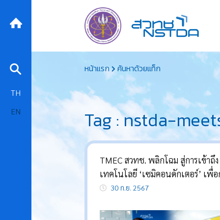
Skip
หน้าแรก
ค้นหาด้วยแท็ก
to
content
TH
EN
Tag : nstda-meet
TMEC สวทช. พลิกโฉม สู่การเข้าถึง
เทคโนโลยี ‘เซมิคอนดักเตอร์’ เพื่อการ
พัฒนาอุตสาหกรรมในไทย
30 ก.ย. 2567