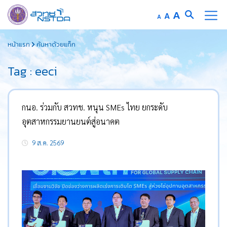
Increase
A
Reset
A
Decrease
A
font
font
font
Skip
size.
size.
size.
หน้าแรก
ค้นหาด้วยแท็ก
to
content
Tag : eeci
กนอ. ร่วมกับ สวทช. หนุน SMEs ไทย ยกระดับ
อุตสาหกรรมยานยนต์สู่อนาคต
9 ส.ค. 2569