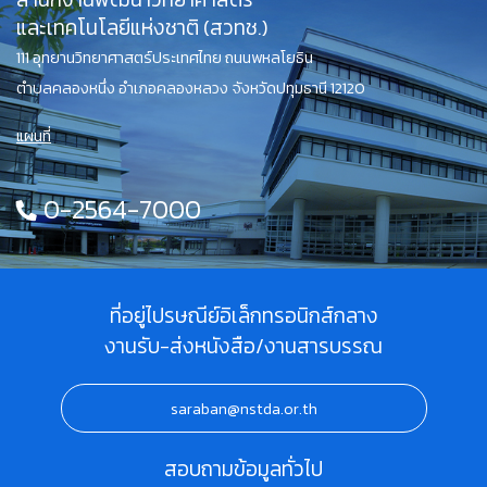
และเทคโนโลยีแห่งชาติ (สวทช.)
111 อุทยานวิทยาศาสตร์ประเทศไทย ถนนพหลโยธิน
ตำบลคลองหนึ่ง อำเภอคลองหลวง จังหวัดปทุมธานี 12120
แผนที่
0-2564-7000
ที่อยู่ไปรษณีย์อิเล็กทรอนิกส์กลาง
งานรับ-ส่งหนังสือ/งานสารบรรณ
saraban@nstda.or.th
สอบถามข้อมูลทั่วไป