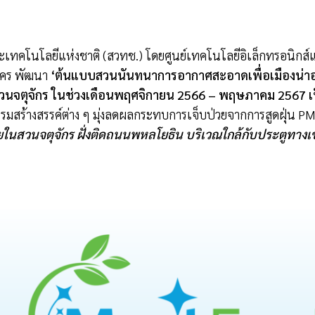
ทคโนโลยีแห่งชาติ (สวทช.) โดยศูนย์เทคโนโลยีอิเล็กทรอนิกส์แ
นคร พัฒนา
‘
ต้นแบบสวนนันทนาการอากาศสะอาดเพื่อเมืองน่าอย
วนจตุจักร ในช่วงเดือนพฤศจิกายน
2566 –
พฤษภาคม
2567
เ
รมสร้างสรรค์ต่าง ๆ มุ่งลดผลกระทบการเจ็บป่วยจากการสูดฝุ่น P
ภายในสวนจตุจักร ฝั่งติดถนนพหลโยธิน บริเวณใกล้กับประตูทาง