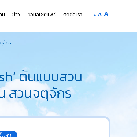
Increase
A
Reset
A
Decrease
าน
ข่าว
ข้อมูลเผยแพร่
ติดต่อเรา
A
font
font
font
size.
size.
size.
ตุจักร
esh’ ต้นแบบสวน
ณ สวนจตุจักร
ัยเด่น