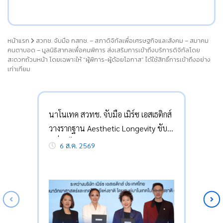
หน้าแรก
สวทช. จับมือ กสทช. – สภาดิจิทัลเพื่อเศรษฐกิจและสังคม – สมาคม
คนตาบอด – มูลนิธิสากลเพื่อคนพิการ ส่งเสริมการเข้าถึงบริการดิจิทัลโดย
สะดวกถ้วนหน้า โดยเฉพาะให้ “ผู้พิการ-ผู้ด้อยโอกาส” ได้ใช้สิทธิ์การเข้าถึงอย่าง
เท่าเทียม
นาโนเทค สวทช. จับมือ เมิร์ซ เอสเธติกส์
วางรากฐาน Aesthetic Longevity ขับ
เคลื่อนไทยสู่อนาคตเศรษฐกิจสุขภาพ
6 ส.ค. 2569
และอายุวัฒน์