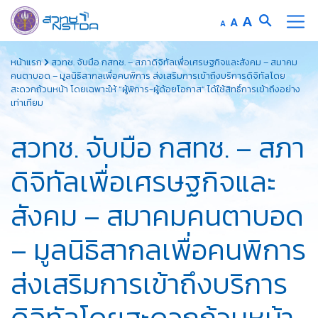
Increase
A
Reset
A
Decrease
A
font
font
font
Skip
size.
size.
size.
หน้าแรก
สวทช. จับมือ กสทช. – สภาดิจิทัลเพื่อเศรษฐกิจและสังคม – สมาคม
to
คนตาบอด – มูลนิธิสากลเพื่อคนพิการ ส่งเสริมการเข้าถึงบริการดิจิทัลโดย
content
สะดวกถ้วนหน้า โดยเฉพาะให้ “ผู้พิการ-ผู้ด้อยโอกาส” ได้ใช้สิทธิ์การเข้าถึงอย่าง
เท่าเทียม
สวทช. จับมือ กสทช. – สภา
ดิจิทัลเพื่อเศรษฐกิจและ
สังคม – สมาคมคนตาบอด
– มูลนิธิสากลเพื่อคนพิการ
ส่งเสริมการเข้าถึงบริการ
ดิจิทัลโดยสะดวกถ้วนหน้า