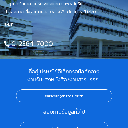
111 อุทยานวิทยาศาสตร์ประเทศไทย ถนนพหลโยธิน
ตำบลคลองหนึ่ง อำเภอคลองหลวง จังหวัดปทุมธานี 12120
แผนที่
0-2564-7000
ที่อยู่ไปรษณีย์อิเล็กทรอนิกส์กลาง
งานรับ-ส่งหนังสือ/งานสารบรรณ
saraban@nstda.or.th
สอบถามข้อมูลทั่วไป