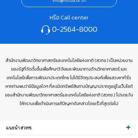
info@nstda.or.th
หรือ Call center
0-2564-8000
สำนักงานพัฒนาวิทยาศาสตร์และเทคโนโลยีแห่งชาติ (สวทช.) เป็นหน่วยงาน
ของรัฐที่จัดตั้งขึ้นเพื่อศึกษาวิจัยและพัฒนาทางด้านวิทยาศาสตร์ และ
เทคโนโลยีเพื่อการพัฒนาประเทศไทย ไม่ได้มีวัตถุประสงค์เพื่อแสวงหากำไร
หากท่านพบว่ามีข้อมูลใดๆ ที่ละเมิดทรัพย์สินทางปัญญาปรากฏอยู่ในเว็บไซต์
ของสำนักงานพัฒนาวิทยาศาสตร์และเทคโนโลยีแห่งชาติ (สวทช.) โปรดแจ้ง
ให้ทราบเพื่อดำเนินการแก้ปัญหาดังกล่าวโดยเร็วที่สุดต่อไป
แนะนำ สวทช.