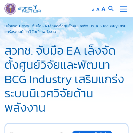
Increase
A
Reset
A
Decrease
A
font
font
font
Skip
size.
size.
size.
หน้าแรก
สวทช. จับมือ EA เล็งจัดตั้งศูนย์วิจัยและพัฒนา BCG Industry เสริม
to
แกร่งระบบนิเวศวิจัยด้านพลังงาน
content
สวทช. จับมือ EA เล็งจัด
ตั้งศูนย์วิจัยและพัฒนา
BCG Industry เสริมแกร่ง
ระบบนิเวศวิจัยด้าน
พลังงาน