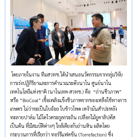
โดยภายในงาน ทีมสวทช.ได้นำเสนอนวัตกรรมจากกลุ่มวิจัย
การเร่งปฏิกิริยาและการคำนวณระดับนาโน ศูนย์นาโน
เทคโนโลยีแห่งชาติ (นาโนเทค-สวทช.) คือ “ถ่านชีวภาพ”
หรือ “BioCoal” เชื้อเพลิงแข็งชีวภาพจากของเหลือใช้ทางการ
เกษตร ไม่ว่าจะเป็นใบอ้อย ใบข้าวโพด เหง้ามันสำปะหลัง
ทะลายปาล์ม ไม้โตไวตระกูลกระถิน เปลือกไม้ยูคาลิปตัส
เป็นต้น ที่มีสมบัติต่างๆ ใกล้เคียงกับถ่านหิน ผลิตโดย
กระบวนการที่เรียกว่า ทอร์รีแฟคชัน (Torrefaction) ซึ่ง