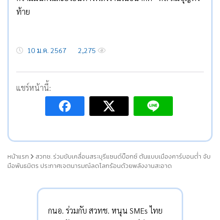
ท้าย
10 ม.ค. 2567
2,275
แชร์หน้านี้:
หน้าแรก
สวทช. ร่วมขับเคลื่อนสระบุรีแซนด์บ๊อกซ์ ต้นแบบเมืองคาร์บอนต่ำ จับ
มือพันธมิตร ประกาศเจตนารมณ์ลดโลกร้อนด้วยพลังงานสะอาด
กนอ. ร่วมกับ สวทช. หนุน SMEs ไทย