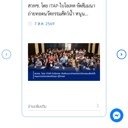
สวทช. โดย ITAP-ไบโอเทค จัดสัมมนา
ถ่ายทอดนวัตกรรมสัตว์น้ำ หนุน
เกษตรกรลดต้นทุน-กู้วิกฤต
7 ส.ค. 2569
อ่านเพิ่มเติม