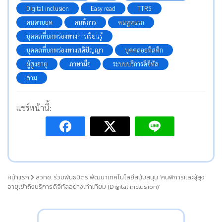
Digital inclusion
Easy read
TTRS
คนตาบอด
คนพิการ
คนหูหนวก
บุคคลที่บกพร่องทางการเรียนรู้
บุคคลที่บกพร่องทางสติปัญญา
บุคคลออทิสติก
ผู้สูงอายุ
ภาษามือ
ระบบบริการดิจิทัล
ล่าม
แชร์หน้านี้:
หน้าแรก
สวทช. ร่วมพันธมิตร พัฒนาเทคโนโลยีสนับสนุน ‘คนพิการและผู้สูง
อายุเข้าถึงบริการดิจิทัลอย่างเท่าเทียม (Digital inclusion)’