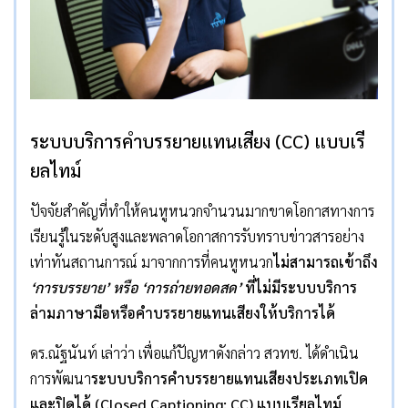
ระบบบริการคำบรรยายแทนเสียง
(CC)
แบบเรี
ยลไทม์
ปัจจัยสำคัญที่ทำให้คนหูหนวกจำนวนมากขาดโอกาสทางการ
เรียนรู้ในระดับสูงและพลาดโอกาสการรับทราบข่าวสารอย่าง
เท่าทันสถานการณ์ มาจากการที่คนหูหนวก
ไม่สามารถเข้าถึง
‘
การบรรยาย
’
หรือ
‘
การถ่ายทอดสด
’
ที่ไม่มีระบบบริการ
ล่ามภาษามือหรือคำบรรยายแทนเสียงให้บริการได้
ดร.ณัฐนันท์ เล่าว่า เพื่อแก้ปัญหาดังกล่าว สวทช. ได้ดำเนิน
การพัฒนา
ระบบบริการคำบรรยายแทนเสียงประเภทเปิด
และปิดได้
(Closed Captioning: CC)
แบบเรียลไทม์