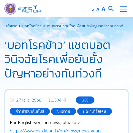
Increase
A
Reset
A
Decrease
A
font
font
font
Skip
size.
size.
size.
หน้าแรก
‘บอทโรคข้าว’ แชตบอตวินิจฉัยโรคเพื่อยับยั้งปัญหาอย่างทันท่วงที
to
content
‘บอทโรคข้าว’ แชตบอต
วินิจฉัยโรคเพื่อยับยั้ง
ปัญหาอย่างทันท่วงที
27 เม.ย. 2566
11,594
BCG
ข่าวประชาสัมพันธ์
บทความ
ผลงานวิจัยเด่น
For English-version news, please visit :
https://www.nstda.or.th/en/news/news-years-