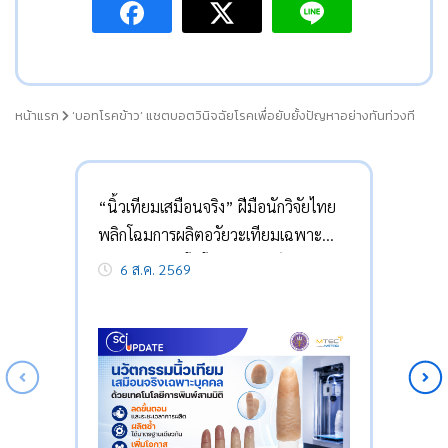
หน้าแรก
‘บอทโรคข้าว’ แชตบอตวินิจฉัยโรคเพื่อยับยั้งปัญหาอย่างทันท่วงที
“นิ้วเทียมเสมือนจริง” ฝีมือนักวิจัยไทย
พลิกโฉมการผลิตอวัยวะเทียมเฉพาะ
บุคคลด้วยเทคโนโลยีการพิมพ์สามมิติ
6 ส.ค. 2569