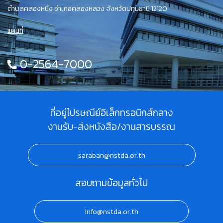
ตำบลคลองหนึ่ง อำเภอคลองหลวง จังหวัดปทุมธานี 12120
แผนที่
0-2564-7000
ที่อยู่ไปรษณีย์อิเล็กทรอนิกส์กลาง
งานรับ-ส่งหนังสือ/งานสารบรรณ
saraban@nstda.or.th
สอบถามข้อมูลทั่วไป
info@nstda.or.th