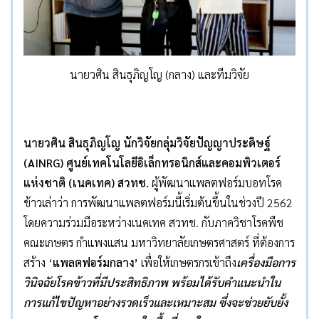
นายวศิน สินธุภิญโญ (กลาง) และทีมวิจัย
นายวศิน สินธุภิญโญ
นักวิจัยกลุ่มวิจัยปัญญาประดิษฐ์
(
AINRG)
ศูนย์เทคโนโลยีอิเล็กทรอนิกส์และคอมพิวเตอร์
แห่งชาติ (เนคเทค) สวทช
.
ผู้พัฒนาแพลตฟอร์มบอทโรค
ข้าวเล่าว่า การพัฒนาแพลตฟอร์มนี้เริ่มต้นขึ้นในช่วงปี 2562
โดยความร่วมมือระหว่างเนคเทค สวทช. กับภาควิชาโรคพืช
คณะเกษตร กำแพงแสน มหาวิทยาลัยเกษตรศาสตร์ ที่ต้องการ
สร้าง ‘
แพลตฟอร์มกลาง
’
เพื่อให้เกษตรกรเข้าถึง
เครื่องมือการ
วินิจฉัยโรคข้าวที่มีประสิทธิภาพ พร้อมได้รับคำแนะนำใน
การแก้ไขปัญหาอย่างรวดเร็วและเหมาะสม ซึ่งจะช่วยยับยั้ง