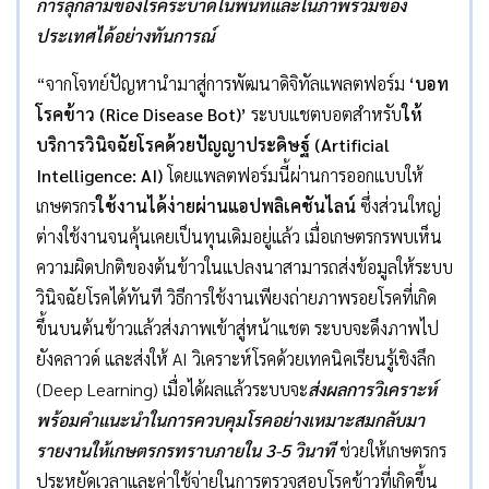
การลุกลามของโรคระบาดในพื้นที่และในภาพรวมของ
ประเทศได้อย่างทันการณ์
“จากโจทย์ปัญหานำมาสู่การพัฒนาดิจิทัลแพลตฟอร์ม
‘
บอท
โรคข้าว (
Rice Disease Bot)’
ระบบแชตบอตสำหรับ
ให้
บริการวินิจฉัยโรคด้วยปัญญาประดิษฐ์
(Artificial
Intelligence: AI)
โดยแพลตฟอร์มนี้ผ่านการออกแบบให้
เกษตรกร
ใช้งานได้ง่ายผ่านแอปพลิเคชันไลน์
ซึ่งส่วนใหญ่
ต่างใช้งานจนคุ้นเคยเป็นทุนเดิมอยู่แล้ว เมื่อเกษตรกรพบเห็น
ความผิดปกติของต้นข้าวในแปลงนาสามารถส่งข้อมูลให้ระบบ
วินิจฉัยโรคได้ทันที วิธีการใช้งานเพียงถ่ายภาพรอยโรคที่เกิด
ขึ้นบนต้นข้าวแล้วส่งภาพเข้าสู่หน้าแชต ระบบจะดึงภาพไป
ยังคลาวด์ และส่งให้ AI วิเคราะห์โรคด้วยเทคนิคเรียนรู้เชิงลึก
(Deep Learning) เมื่อได้ผลแล้วระบบจะ
ส่งผลการวิเคราะห์
พร้อมคำแนะนำในการควบคุมโรคอย่างเหมาะสมกลับมา
รายงานให้เกษตรกรทราบภายใน
3-5
วินาที
ช่วยให้เกษตรกร
ประหยัดเวลาและค่าใช้จ่ายในการตรวจสอบโรคข้าวที่เกิดขึ้น