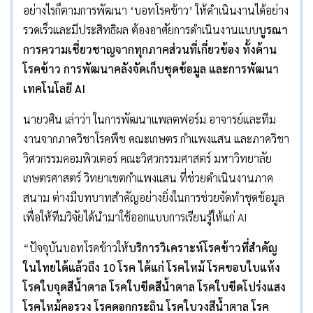
อย่างไรก็ตามการพัฒนา ‘บอทโรคข้าว’ ให้ดำเนินงานได้อย่าง
รวดเร็วและมีประสิทธิผล ต้องอาศัยการดำเนินงานแบบ
บูรณา
การความเชี่ยวชาญจากทุกภาคส่วนที่เกี่ยวข้อง ทั้งด้าน
โรคข้าว การพัฒนาคลังจัดเก็บชุดข้อมูล​ และการพัฒนา
เทคโนโลยี
AI
นายวศิน เล่าว่า ในการพัฒนาแพลตฟอร์ม อาจารย์และทีม
งานจากภาควิชาโรคพืช คณะเกษตร กำแพงแสน และภาควิชา
วิศวกรรมคอมพิวเตอร์ คณะวิศวกรรมศาสตร์ มหาวิทยาลัย
เกษตรศาสตร์ วิทยาเขตกำแพงแสน ที่ช่วยดำเนินงานภาค
สนาม ต่างมีบทบาทสำคัญอย่างยิ่งในการช่วยจัดทำชุดข้อมูล
เพื่อให้ทีมวิจัยได้นำมาใช้ออกแบบการเรียนรู้ให้แก่ AI
“ปัจจุบันบอทโรคข้าวให้
บริการวิเคราะห์โรคข้าวที่สำคัญ
ในไทยได้แล้วถึง
10
โรค ได้แก่ โรคไหม้ โรคขอบใบแห้ง
โรคใบจุดสีน้ำตาล โรคใบขีดสีน้ำตาล โรคใบขีดโปร่งแสง
โรคไหม้คอรวง โรคดอกกระถิน โรคใบวงสีน้ำตาล โรค