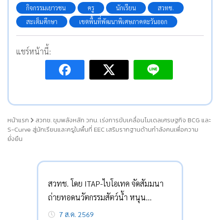
กิจกรรมเยาวชน
ครู
นักเรียน
สวทช.
สะเต็มศึกษา
เขตพื้นที่พัฒนาพิเศษภาคตะวันออก
แชร์หน้านี้:
หน้าแรก
สวทช. ขุมพลังหลัก วทน. เร่งการขับเคลื่อนโมเดลเศรษฐกิจ BCG และ
S-Curve สู่นักเรียนและครูในพื้นที่ EEC เสริมรากฐานด้านกำลังคนเพื่อความ
ยั่งยืน
สวทช. โดย ITAP-ไบโอเทค จัดสัมมนา
ถ่ายทอดนวัตกรรมสัตว์น้ำ หนุน
เกษตรกรลดต้นทุน-กู้วิกฤต
7 ส.ค. 2569