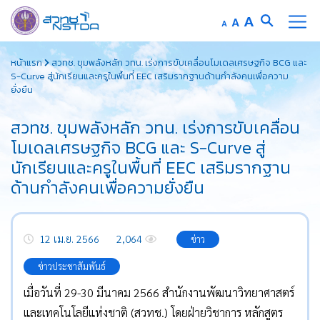
Increase
A
Reset
A
Decrease
A
font
font
font
Skip
size.
size.
size.
หน้าแรก
สวทช. ขุมพลังหลัก วทน. เร่งการขับเคลื่อนโมเดลเศรษฐกิจ BCG และ
to
S-Curve สู่นักเรียนและครูในพื้นที่ EEC เสริมรากฐานด้านกำลังคนเพื่อความ
content
ยั่งยืน
สวทช. ขุมพลังหลัก วทน. เร่งการขับเคลื่อน
โมเดลเศรษฐกิจ BCG และ S-Curve สู่
นักเรียนและครูในพื้นที่ EEC เสริมรากฐาน
ด้านกำลังคนเพื่อความยั่งยืน
12 เม.ย. 2566
2,064
ข่าว
ข่าวประชาสัมพันธ์
เมื่อวันที่ 29-30 มีนาคม 2566 สำนักงานพัฒนาวิทยาศาสตร์
และเทคโนโลยีแห่งชาติ (สวทช.) โดยฝ่ายวิชาการ หลักสูตร