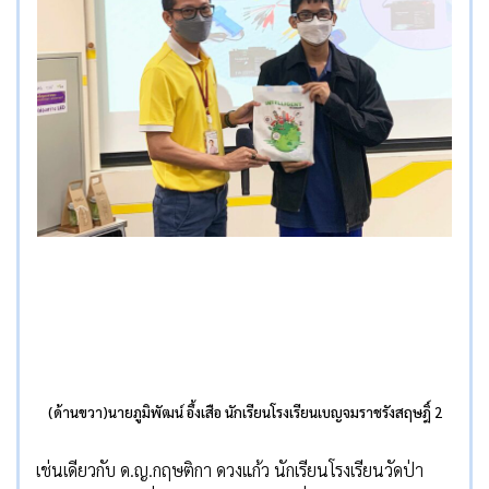
(ด้านขวา)นายภูมิพัฒน์ อึ้งเสือ นักเรียนโรงเรียนเบญจมราชรังสฤษฎิ์ 2
เช่นเดียวกับ ด.ญ.กฤษติกา ดวงแก้ว นักเรียนโรงเรียนวัดป่า