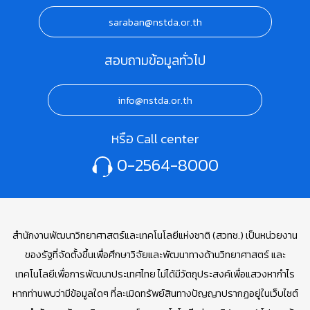
saraban@nstda.or.th
สอบถามข้อมูลทั่วไป
info@nstda.or.th
หรือ Call center
0-2564-8000
สำนักงานพัฒนาวิทยาศาสตร์และเทคโนโลยีแห่งชาติ (สวทช.) เป็นหน่วยงาน
ของรัฐที่จัดตั้งขึ้นเพื่อศึกษาวิจัยและพัฒนาทางด้านวิทยาศาสตร์ และ
เทคโนโลยีเพื่อการพัฒนาประเทศไทย ไม่ได้มีวัตถุประสงค์เพื่อแสวงหากำไร
หากท่านพบว่ามีข้อมูลใดๆ ที่ละเมิดทรัพย์สินทางปัญญาปรากฏอยู่ในเว็บไซต์