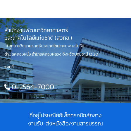
สำนักงานพัฒนาวิทยาศาสตร์
และเทคโนโลยีแห่งชาติ (สวทช.)
111 อุทยานวิทยาศาสตร์ประเทศไทย ถนนพหลโยธิน
ตำบลคลองหนึ่ง อำเภอคลองหลวง จังหวัดปทุมธานี 12120
แผนที่
0-2564-7000
ที่อยู่ไปรษณีย์อิเล็กทรอนิกส์กลาง
งานรับ-ส่งหนังสือ/งานสารบรรณ