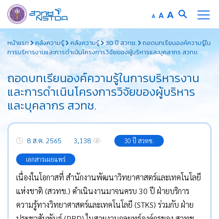
Increase
A
Reset
A
Decrease
A
font
font
font
Skip
size.
size.
size.
หน้าแรก
คลังความรู้
คลังความรู้
30 ปี สวทช.
ถอดบทเรียนองค์ความรู้ใน
to
การบริหารงานและการดำเนินโครงการวิจัยของผู้บริหารและบุคลากร สวทช.
content
ถอดบทเรียนองค์ความรู้ในการบริหารงาน
และการดำเนินโครงการวิจัยของผู้บริหาร
และบุคลากร สวทช.
8 ส.ค. 2565
3,138
30 ปี สวทช.
เอกสารเผยแพร่
เนื่องในโอกาสที่ สำนักงานพัฒนาวิทยาศาสตร์และเทคโนโลยี
แห่งชาติ (สวทช.) ดำเนินงานมาจนครบ 30 ปี ฝ่ายบริการ
ความรู้ทางวิทยาศาสตร์และเทคโนโลยี (STKS) ร่วมกับ ฝ่าย
ประชาสัมพันธ์ (PRD) ในสายงานกลยุทธ์องค์กรของ สวทช.