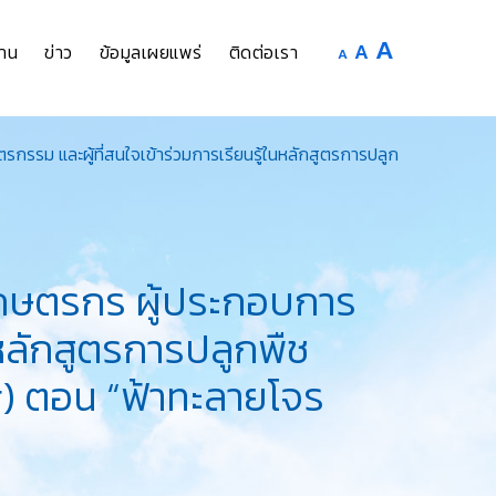
Increase
A
Reset
A
Decrease
าน
ข่าว
ข้อมูลเผยแพร่
ติดต่อเรา
A
font
font
font
size.
size.
size.
ม และผู้ที่สนใจเข้าร่วมการเรียนรู้ในหลักสูตรการปลูก
กษตรกร ผู้ประกอบการ
นหลักสูตรการปลูกพืช
g) ตอน “ฟ้าทะลายโจร