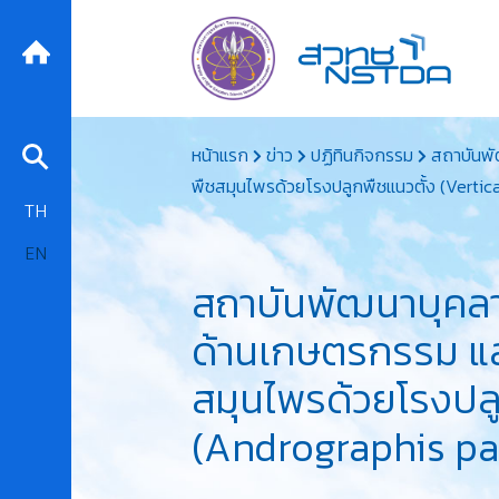
Skip
หน้าแรก
ข่าว
ปฏิทินกิจกรรม
สถาบันพั
to
พืชสมุนไพรด้วยโรงปลูกพืชแนวตั้ง (Verti
content
TH
EN
สถาบันพัฒนาบุคล
ด้านเกษตรกรรม และผ
สมุนไพรด้วยโรงปลู
(Andrographis pa