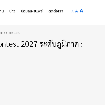
Increase
A
Reset
A
Decrease
าน
ข่าว
ข้อมูลเผยแพร่
ติดต่อเรา
A
font
font
font
size.
size.
size.
ภาค : ภาคกลาง
ntest 2027 ระดับภูมิภาค :