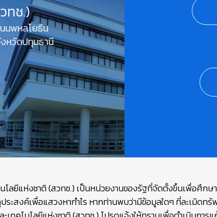
สวทช.)
 ถนนพหลโยธิน
งหวัดปทุมธานี
ยีแห่งชาติ (สวทช.) เป็นหน่วยงานของรัฐที่จัดตั้งขึ้นเพื่อศึก
ถุประสงค์เพื่อแสวงหากำไร หากท่านพบว่ามีข้อมูลใดๆ ที่ละเมิดท
เทคโนโลยีแห่งชาติ (สวทช.) โปรดแจ้งให้ทราบเพื่อดำเนินการแก้