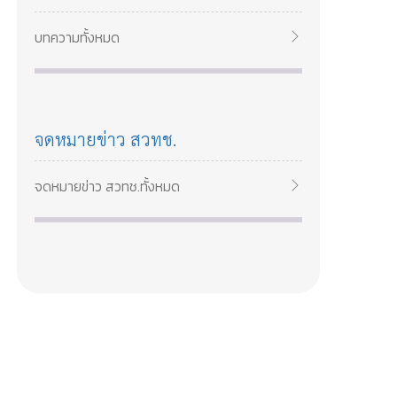
สวทช เรียนรู้การวิเคราะห์ลูกค้า สร้างคุณค่า
และกลยุทธ์เติบโตธุรกิจอาหาร 14–15 พ.ค.
บทความทั้งหมด
2569
จดหมายข่าว สวทช.
จดหมายข่าว สวทช.ทั้งหมด