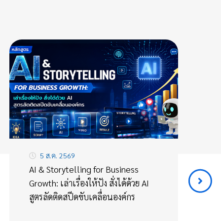
5 ส.ค. 2569
AI & Storytelling for Business
อบ
Growth: เล่าเรื่องให้ปัง สั่งได้ด้วย AI
En
สูตรลัดติดสปีดขับเคลื่อนองค์กร
St
แบ