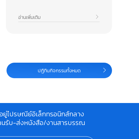
เต
อ่านเพิ่มเติม
อ่า
ปฏิทินกิจกรรมทั้งหมด
ี่อยู่ไปรษณีย์อิเล็กทรอนิกส์กลาง
านรับ-ส่งหนังสือ/งานสารบรรณ