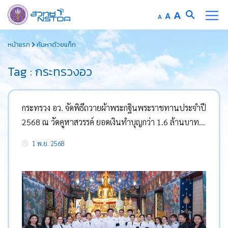
Increase
A
Reset
A
Decrease
A
font
font
font
Skip
size.
size.
size.
หน้าแรก
ค้นหาด้วยแท็ก
to
content
Tag : กระทรวงอว
กระทรวง อว. จัดพิธีถวายผ้าพระกฐินพระราชทานประจำปี
2568 ณ วัดคูหาสวรรค์ ยอดเงินทำบุญกว่า 1.6 ล้านบาท
โดยมีประชาชนผู้มีจิตศรัทธาร่วมสมทบทำบุญคับคั่ง
1 พ.ย. 2568