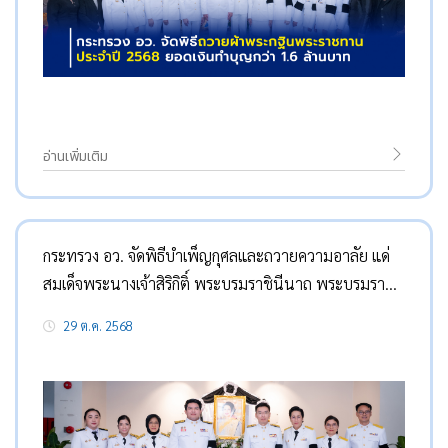
อ่านเพิ่มเติม
กระทรวง อว. จัดพิธีบำเพ็ญกุศลและถวายความอาลัย แด่
สมเด็จพระนางเจ้าสิริกิติ์ พระบรมราชินีนาถ พระบรมราช
ชนนีพันปีหลวง “สุรศักดิ์” นำผู้บริหาร ข้าราชการร่วมพิธี
29 ต.ค. 2568
ถวายความอาลัยอย่างพร้อมเพรียง