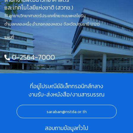
และเทคโนโลยีแห่งชาติ (สวทช.)
111 อุทยานวิทยาศาสตร์ประเทศไทย ถนนพหลโยธิน
ตำบลคลองหนึ่ง อำเภอคลองหลวง จังหวัดปทุมธานี 12120
แผนที่
0-2564-7000
ที่อยู่ไปรษณีย์อิเล็กทรอนิกส์กลาง
งานรับ-ส่งหนังสือ/งานสารบรรณ
saraban@nstda.or.th
สอบถามข้อมูลทั่วไป