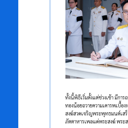
ทั้งนี้พิธีเริ่มตั้งแต่ช่วงเช้า
ทองน้อยถวายความเคารพเบื้องห
สงฆ์สวดเจริญพระพุทธมนต์เสร็
ภัตตาหารเพลแด่พระสงฆ์ พระสงฆ