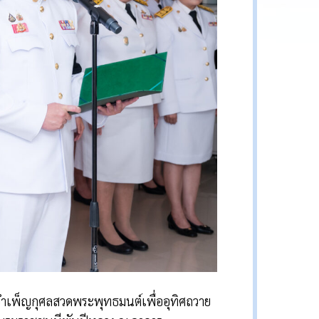
ธีบำเพ็ญกุศลสวดพระพุทธมนต์เพื่ออุทิศถวาย