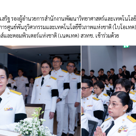
ระเสริฐ รองผู้อำนวยการสำนักงานพัฒนาวิทยาศาสตร์และเทคโนโลยีแ
วยการศูนย์พันธุวิศวกรรมและเทคโนโลยีชีวภาพแห่งชาติ (ไบโอเทค) ส
ส์และคอมพิวเตอร์แห่งชาติ (เนคเทค) สวทช. เข้าร่วมด้วย