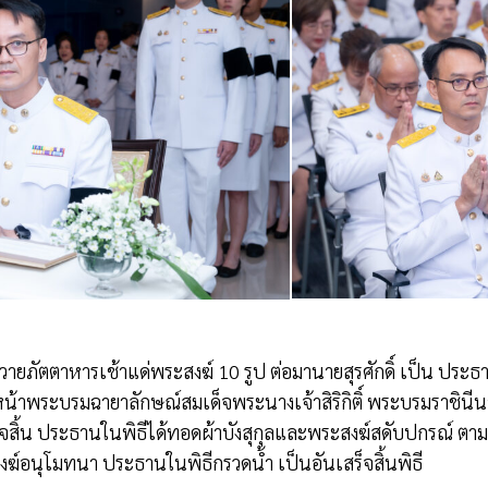
 มีการถวายภัตตาหารเช้าแด่พระสงฆ์ 10 รูป ต่อมานายสุรศักดิ์ เป็น ป
น้าพระบรมฉายาลักษณ์สมเด็จพระนางเจ้าสิริกิติ์ พระบรมราชิน
จสิ้น ประธานในพิธีได้ทอดผ้าบังสุกุลและพระสงฆ์สดับปกรณ์ ตา
์อนุโมทนา ประธานในพิธีกรวดน้ำ เป็นอันเสร็จสิ้นพิธี