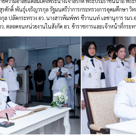
วายความอาลัยแด่สมเด็จพระนางเจ้าสิริกิติ์ พระบรมราชินีนาถ 
รศักดิ์ พันธุ์เจริญวรกุล รัฐมนตรีว่าการกระทรวงการอุดมศึกษา วิ
ากุล ปลัดกระทรวง อว. นางสาวพิมพ์พร ชีวานนท์ เลขานุการ รมว.อ
ว. ตลอดจนหน่วยงานในสังกัด อว. ข้าราชการและเจ้าหน้าที่กระทรว