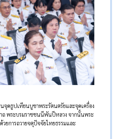
ระธานจุดธูปเทียนบูชาพระรัตนตรัยและจุดเครื่อง
ีนาถ พระบรมราชชนนีพันปีหลวง จากนั้นพระ
มด้วยการถวายจตุปัจจัยไทยธรรมและ