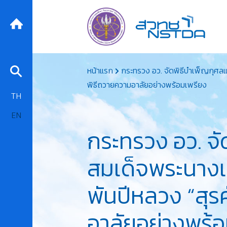
Skip
หน้าแรก
กระทรวง อว. จัดพิธีบำเพ็ญกุศลแล
to
พิธีถวายความอาลัยอย่างพร้อมเพรียง
content
TH
EN
กระทรวง อว. จ
สมเด็จพระนางเจ
พันปีหลวง “สุรศ
อาลัยอย่างพร้