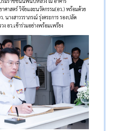
พระบรมราชชนนีพันปีหลวง ณ อาคาร
ทยาศาสตร์ วิจัยและนวัตกรรม(อว.) พร้อมด้วย
ว. นางสาววราภรณ์ รุ่งตระการ รองปลัด
ง อว.เข้าร่วมอย่างพร้อมเพรียง