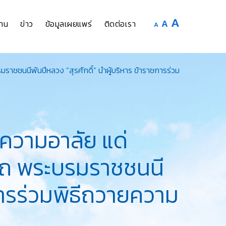
Increase
A
Reset
A
Decrease
าน
ข่าว
ข้อมูลเผยแพร่
ติดต่อเรา
A
font
font
font
size.
size.
size.
ราชชนนีพันปีหลวง “สุรศักดิ์” นำผู้บริหาร ข้าราชการร่วม
ความอาลัย แด่
ีนาถ พระบรมราชชนนี
ชการร่วมพิธีถวายความ