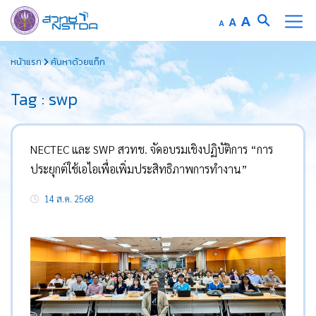
Increase
A
Reset
A
Decrease
A
font
font
font
Skip
size.
size.
size.
หน้าแรก
ค้นหาด้วยแท็ก
to
content
Tag : swp
NECTEC และ SWP สวทช. จัดอบรมเชิงปฏิบัติการ “การ
ประยุกต์ใช้เอไอเพื่อเพิ่มประสิทธิภาพการทำงาน”
14 ส.ค. 2568