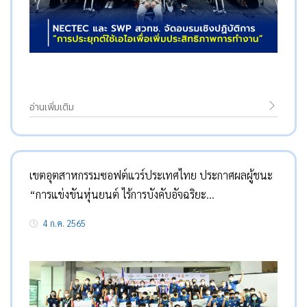
อ่านเพิ่มเติม
เขตอุตสาหกรรมซอฟต์แวร์ประเทศไทย ประกาศผลผู้ชนะ
“การแข่งขันหุ่นยนต์ ไร้การบังคับอัจฉริยะ
RoboInnovator Challenge 2022” ชิงถ้วยพระราชทาน
4 ก.ค. 2565
สมเด็จพระกนิษฐาธิราชเจ้า กรมสมเด็จพระเทพรัตนราชสุ
ดาฯ สยามบรมราชกุมารี