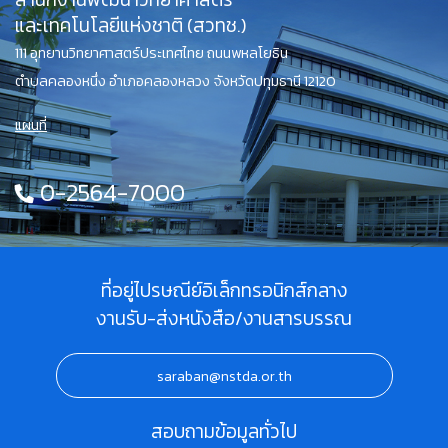
และเทคโนโลยีแห่งชาติ (สวทช.)
111 อุทยานวิทยาศาสตร์ประเทศไทย ถนนพหลโยธิน
ตำบลคลองหนึ่ง อำเภอคลองหลวง จังหวัดปทุมธานี 12120
แผนที่
0-2564-7000
ที่อยู่ไปรษณีย์อิเล็กทรอนิกส์กลาง
งานรับ-ส่งหนังสือ/งานสารบรรณ
saraban@nstda.or.th
สอบถามข้อมูลทั่วไป