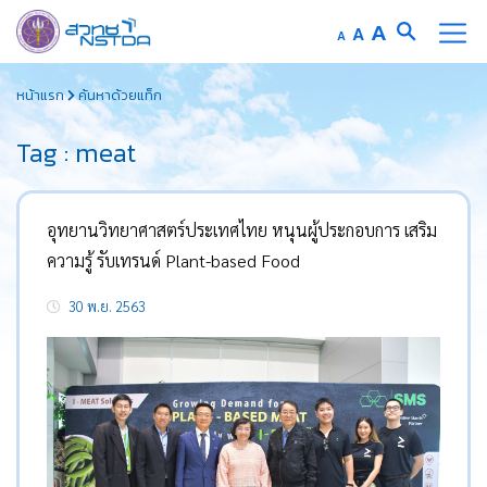
Increase
A
Reset
A
Decrease
A
font
font
font
Skip
size.
size.
size.
หน้าแรก
ค้นหาด้วยแท็ก
to
content
Tag : meat
อุทยานวิทยาศาสตร์ประเทศไทย หนุนผู้ประกอบการ เสริม
ความรู้ รับเทรนด์ Plant-based Food
30 พ.ย. 2563