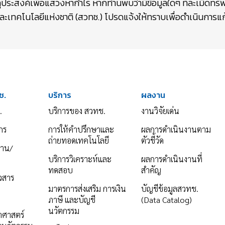
ถุประสงค์เพื่อแสวงหากำไร หากท่านพบว่ามีข้อมูลใดๆ ที่ละเมิดท
เทคโนโลยีแห่งชาติ (สวทช.) โปรดแจ้งให้ทราบเพื่อดำเนินการแก้
ช.
บริการ
ผลงาน
.
บริการของ สวทช.
งานวิจัยเด่น
กร
การให้คำปรึกษาและ
ผลการดำเนินงานตาม
ถ่ายทอดเทคโนโลยี
ตัวชี้วัด
งาน/
บริการวิเคราะห์และ
ผลการดำเนินงานที่
ทดสอบ
สำคัญ
าวสาร
มาตรการส่งเสริม การเงิน
บัญชีข้อมูลสวทช.
ภาษี และบัญชี
(Data Catalog)
นวัตกรรม
ยาศาสตร์