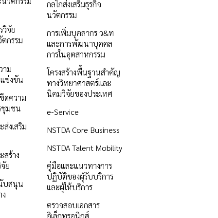
ะนวัตกรรม
กลไกส่งเสริมธุรกิจ
นวัตกรรม
วิจัย
การเพิ่มบุคลากร ว&ท
ัตกรรม
และการพัฒนาบุคคล
การในอุตสาหกรรม
ความ
โครงสร้างพื้นฐานสำคัญ
แข่งขัน
ทางวิทยาศาสตร์และ
นิคมวิจัยของประเทศ
ิมขีดความ
รชุมชน
e-Service
ะส่งเสริม
NSTDA Core Business
NSTDA Talent Mobility
ะสร้าง
ิจัย
คู่มือและแนวทางการ
ปฏิบัติของผู้รับบริการ
นับสนุน
และผู้ให้บริการ
าง
ตรวจสอบเอกสาร
อิเล็กทรอนิกส์