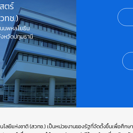
สตร์
สวทช.)
 ถนนพหลโยธิน
งหวัดปทุมธานี
ยีแห่งชาติ (สวทช.) เป็นหน่วยงานของรัฐที่จัดตั้งขึ้นเพื่อศึก