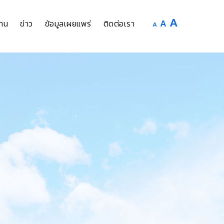
Increase
A
Reset
A
Decrease
าน
ข่าว
ข้อมูลเผยแพร่
ติดต่อเรา
A
font
font
font
size.
size.
size.