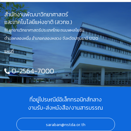
สำนักงานพัฒนาวิทยาศาสตร์
และเทคโนโลยีแห่งชาติ (สวทช.)
111 อุทยานวิทยาศาสตร์ประเทศไทย ถนนพหลโยธิน
ตำบลคลองหนึ่ง อำเภอคลองหลวง จังหวัดปทุมธานี 12120
แผนที่
0-2564-7000
ที่อยู่ไปรษณีย์อิเล็กทรอนิกส์กลาง
งานรับ-ส่งหนังสือ/งานสารบรรณ
saraban@nstda.or.th