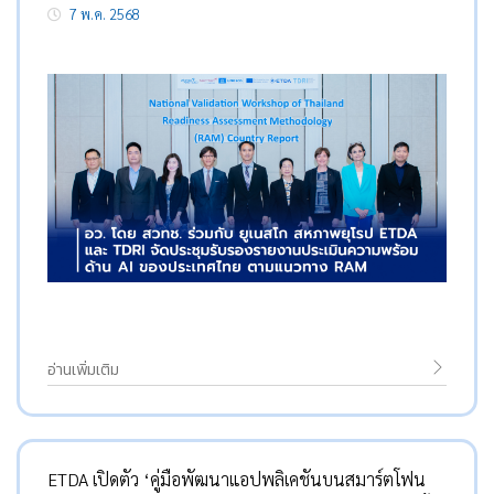
7 พ.ค. 2568
RAM (Thailand Readiness Assessment
Methodology) สนับสนุนการนำข้อเสนอแนะว่าด้วย
จริยธรรม AI ของยูเนสโกไปปฏิบัติใช้ในประเทศไทย
อ่านเพิ่มเติม
ETDA เปิดตัว ‘คู่มือพัฒนาแอปพลิเคชันบนสมาร์ตโฟน