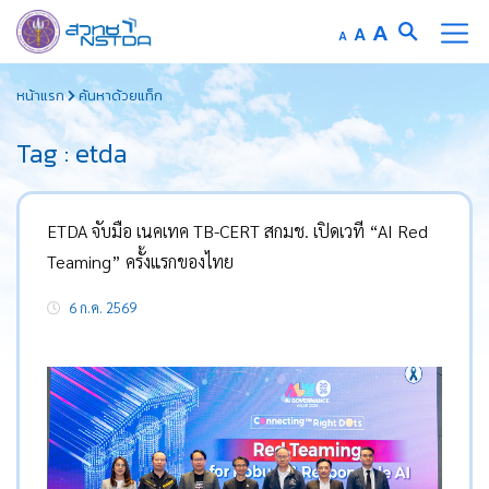
Increase
A
Reset
A
Decrease
A
font
font
font
Skip
size.
size.
size.
หน้าแรก
ค้นหาด้วยแท็ก
to
content
Tag : etda
ETDA จับมือ เนคเทค TB-CERT สกมช. เปิดเวที “AI Red
Teaming” ครั้งแรกของไทย
6 ก.ค. 2569