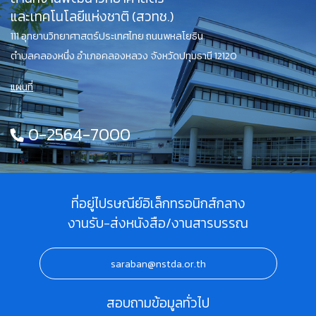
และเทคโนโลยีแห่งชาติ (สวทช.)
111 อุทยานวิทยาศาสตร์ประเทศไทย ถนนพหลโยธิน
ตำบลคลองหนึ่ง อำเภอคลองหลวง จังหวัดปทุมธานี 12120
แผนที่
0-2564-7000
ที่อยู่ไปรษณีย์อิเล็กทรอนิกส์กลาง
งานรับ-ส่งหนังสือ/งานสารบรรณ
saraban@nstda.or.th
สอบถามข้อมูลทั่วไป