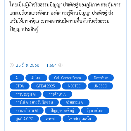
ไทยเป็นผู้นำจริยธรรมปัญญาประดิษฐ์ของภูมิภาค กระตุ้นการ
แลกเปลี่ยนและพัฒนาองค์ความรู้ด้านปัญญาประดิษฐ์ ส่ง
เสริมให้ภาครัฐและภาคเอกชนมีความตื่นตัวกับจริยธรรม
ปัญญาประดิษฐ์
25 มิ.ย. 2568
1,654
AI
AI ไทย
Call Center Scam
Deepfake
ETDA
GFEAI 2025
NECTEC
UNESCO
การประชุม AI
การศึกษา AI
การใช้ AI อย่างรับผิดชอบ
จริยธรรม AI
ธรรมาภิบาล AI
ปัญญาประดิษฐ์
รัฐบาลไทย
ศูนย์ AIGPC
สวทช.
ไทยกับยูเนสโก