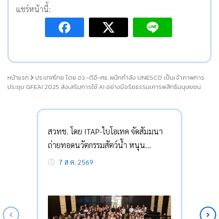
แชร์หน้านี้:
หน้าแรก
ประเทศไทย โดย อว.-ดีอี-ศธ. ผนึกกำลัง UNESCO เป็นเจ้าภาพการ
ประชุม GFEAI 2025 ส่งเสริมการใช้ AI อย่างมีจริยธรรมเคารพสิทธิมนุษยชน
สวทช. โดย ITAP-ไบโอเทค จัดสัมมนา
ถ่ายทอดนวัตกรรมสัตว์น้ำ หนุน
เกษตรกรลดต้นทุน-กู้วิกฤต
7 ส.ค. 2569