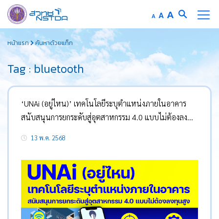
Increase
A
Reset
A
Decrease
A
font
font
font
Skip
size.
size.
size.
หน้าแรก
ค้นหาด้วยแท็ก
to
content
Tag : bluetooth
‘UNAi (อยู่ไหน)’ เทคโนโลยีระบุตำแหน่งภายในอาคาร
สนับสนุนการยกระดับสู่อุตสาหกรรม 4.0 แบบไม่ต้องลงทุน
สูง
13 พ.ค. 2568