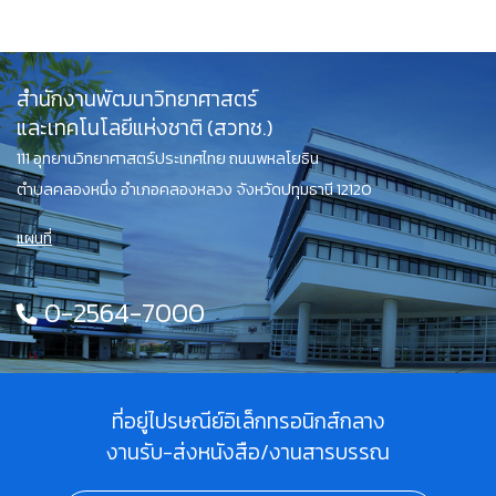
สำนักงานพัฒนาวิทยาศาสตร์
และเทคโนโลยีแห่งชาติ (สวทช.)
111 อุทยานวิทยาศาสตร์ประเทศไทย ถนนพหลโยธิน
ตำบลคลองหนึ่ง อำเภอคลองหลวง จังหวัดปทุมธานี 12120
แผนที่
0-2564-7000
ที่อยู่ไปรษณีย์อิเล็กทรอนิกส์กลาง
งานรับ-ส่งหนังสือ/งานสารบรรณ