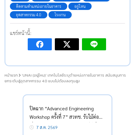
ติดตามตำแหน่งภายในอาคาร
อยู่ไหน
อุตสาหกรรม 4.0
โรงงาน
แชร์หน้านี้:
หน้าแรก
‘UNAi (อยู่ไหน)’ เทคโนโลยีระบุตำแหน่งภายในอาคาร สนับสนุนการ
ยกระดับสู่อุตสาหกรรม 4.0 แบบไม่ต้องลงทุนสูง
ปิดฉาก “Advanced Engineering
Workshop ครั้งที่ 7” สวทช. รับไม้ต่อ
เป็นเจ้าภาพ พร้อมชูยุทธศาสตร์ดันไทย
7 ส.ค. 2569
สู่ “ผู้สร้างสรรค์เทคโนโลยี”