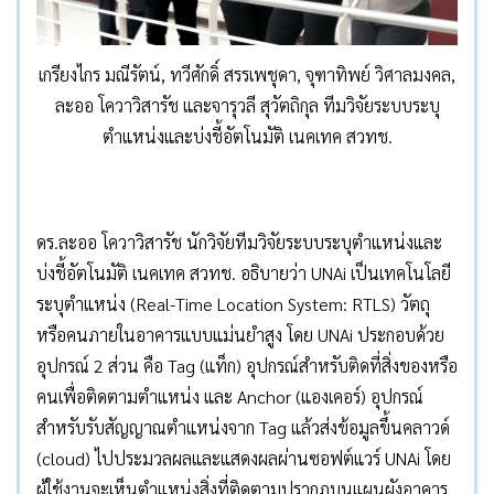
เกรียงไกร มณีรัตน์, ทวีศักดิ์ สรรเพชุดา, จุฑาทิพย์ วิศาลมงคล,
ละออ โควาวิสารัช และจารุวลี สุวัตถิกุล ทีมวิจัยระบบระบุ
ตำแหน่งและบ่งชี้อัตโนมัติ เนคเทค สวทช.
ดร.ละออ โควาวิสารัช นักวิจัยทีมวิจัยระบบระบุตำแหน่งและ
บ่งชี้อัตโนมัติ เนคเทค สวทช. อธิบายว่า UNAi เป็นเทคโนโลยี
ระบุตำแหน่ง (Real-Time Location System: RTLS) วัตถุ
หรือคนภายในอาคารแบบแม่นยำสูง โดย UNAi ประกอบด้วย
อุปกรณ์ 2 ส่วน คือ Tag (แท็ก) อุปกรณ์สำหรับติดที่สิ่งของหรือ
คนเพื่อติดตามตำแหน่ง และ Anchor (แองเคอร์) อุปกรณ์
สำหรับรับสัญญาณตำแหน่งจาก Tag แล้วส่งข้อมูลขึ้นคลาวด์
(cloud) ไปประมวลผลและแสดงผลผ่านซอฟต์แวร์ UNAi โดย
ผู้ใช้งานจะเห็นตำแหน่งสิ่งที่ติดตามปรากฏบนแผนผังอาคาร