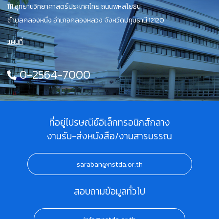
111 อุทยานวิทยาศาสตร์ประเทศไทย ถนนพหลโยธิน
ตำบลคลองหนึ่ง อำเภอคลองหลวง จังหวัดปทุมธานี 12120
แผนที่
0-2564-7000
ที่อยู่ไปรษณีย์อิเล็กทรอนิกส์กลาง
งานรับ-ส่งหนังสือ/งานสารบรรณ
saraban@nstda.or.th
สอบถามข้อมูลทั่วไป