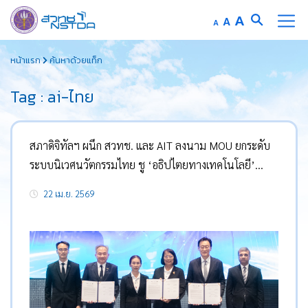
Increase
A
Reset
A
Decrease
A
font
font
font
Skip
size.
size.
size.
หน้าแรก
ค้นหาด้วยแท็ก
to
content
Tag : ai-ไทย
สภาดิจิทัลฯ ผนึก สวทช. และ AIT ลงนาม MOU ยกระดับ
ระบบนิเวศนวัตกรรมไทย ชู ‘อธิปไตยทางเทคโนโลยี’
พร้อมกางโรดแมปปี 69 ปั้นบุคลากร AI 1,000 ราย และ
22 เม.ย. 2569
นำร่องแก้วิกฤตน้ำ