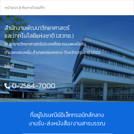
หน้าแรก
ค้นหาด้วยแท็ก
สำนักงานพัฒนาวิทยาศาสตร์
และเทคโนโลยีแห่งชาติ (สวทช.)
111 อุทยานวิทยาศาสตร์ประเทศไทย ถนนพหลโยธิน
ตำบลคลองหนึ่ง อำเภอคลองหลวง จังหวัดปทุมธานี 12120
แผนที่
0-2564-7000
ที่อยู่ไปรษณีย์อิเล็กทรอนิกส์กลาง
งานรับ-ส่งหนังสือ/งานสารบรรณ