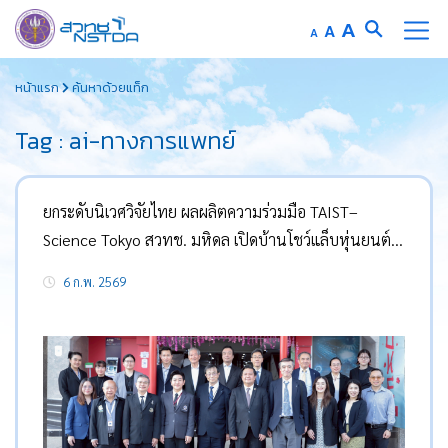
Increase
A
Reset
A
Decrease
A
font
font
font
Skip
size.
size.
size.
หน้าแรก
ค้นหาด้วยแท็ก
to
content
Tag : ai-ทางการแพทย์
ยกระดับนิเวศวิจัยไทย ผลผลิตความร่วมมือ TAIST–
Science Tokyo สวทช. มหิดล เปิดบ้านโชว์แล็บหุ่นยนต์-
BCI รุกผลิตคนรุ่นใหม่ป้อนอุตสาหกรรมเครื่องมือแพทย์
6 ก.พ. 2569