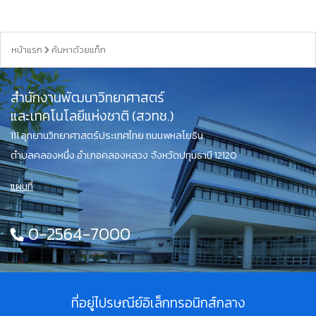
หน้าแรก
ค้นหาด้วยแท็ก
สำนักงานพัฒนาวิทยาศาสตร์
และเทคโนโลยีแห่งชาติ (สวทช.)
111 อุทยานวิทยาศาสตร์ประเทศไทย ถนนพหลโยธิน
ตำบลคลองหนึ่ง อำเภอคลองหลวง จังหวัดปทุมธานี 12120
แผนที่
0-2564-7000
ที่อยู่ไปรษณีย์อิเล็กทรอนิกส์กลาง