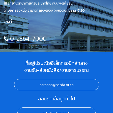
111 อุทยานวิทยาศาสตร์ประเทศไทย ถนนพหลโยธิน
ตำบลคลองหนึ่ง อำเภอคลองหลวง จังหวัดปทุมธานี 12120
แผนที่
0-2564-7000
ที่อยู่ไปรษณีย์อิเล็กทรอนิกส์กลาง
งานรับ-ส่งหนังสือ/งานสารบรรณ
saraban@nstda.or.th
สอบถามข้อมูลทั่วไป