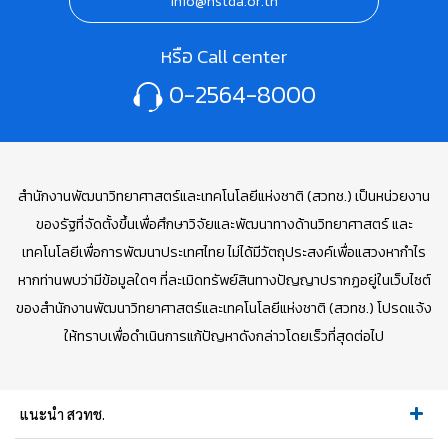
info@nstda.or.th
หรือ Call center
0-2564-8000
สำนักงานพัฒนาวิทยาศาสตร์และเทคโนโลยีแห่งชาติ (สวทช.) เป็นหน่วยงาน
ของรัฐที่จัดตั้งขึ้นเพื่อศึกษาวิจัยและพัฒนาทางด้านวิทยาศาสตร์ และ
เทคโนโลยีเพื่อการพัฒนาประเทศไทย ไม่ได้มีวัตถุประสงค์เพื่อแสวงหากำไร
หากท่านพบว่ามีข้อมูลใดๆ ที่ละเมิดทรัพย์สินทางปัญญาปรากฏอยู่ในเว็บไซต์
ของสำนักงานพัฒนาวิทยาศาสตร์และเทคโนโลยีแห่งชาติ (สวทช.) โปรดแจ้ง
ให้ทราบเพื่อดำเนินการแก้ปัญหาดังกล่าวโดยเร็วที่สุดต่อไป
แนะนำ สวทช.