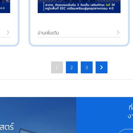
อ่านเพิ่มเติม
1
2
3
ท
ง
สตร์