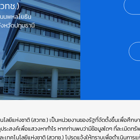
สวทช.)
 ถนนพหลโยธิน
งหวัดปทุมธานี
ยีแห่งชาติ (สวทช.) เป็นหน่วยงานของรัฐที่จัดตั้งขึ้นเพื่อศึก
ถุประสงค์เพื่อแสวงหากำไร หากท่านพบว่ามีข้อมูลใดๆ ที่ละเมิดท
เทคโนโลยีแห่งชาติ (สวทช.) โปรดแจ้งให้ทราบเพื่อดำเนินการแก้