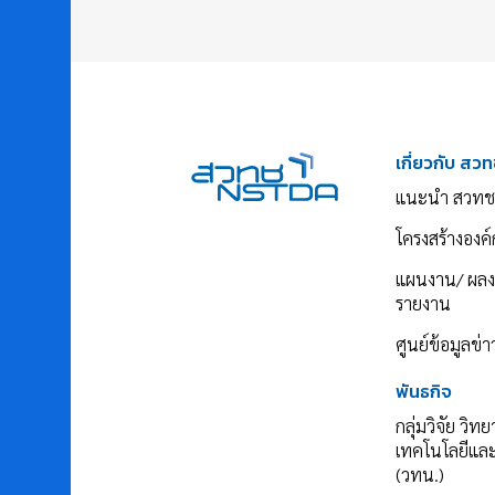
เกี่ยวกับ สวท
แนะนำ สวทช
โครงสร้างองค์
แผนงาน/ ผล
รายงาน
ศูนย์ข้อมูลข่
พันธกิจ
กลุ่มวิจัย วิท
เทคโนโลยีแล
(วทน.)