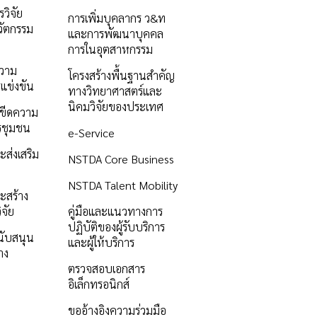
วิจัย
การเพิ่มบุคลากร ว&ท
ัตกรรม
และการพัฒนาบุคคล
การในอุตสาหกรรม
ความ
โครงสร้างพื้นฐานสำคัญ
แข่งขัน
ทางวิทยาศาสตร์และ
นิคมวิจัยของประเทศ
ิมขีดความ
รชุมชน
e-Service
ะส่งเสริม
NSTDA Core Business
NSTDA Talent Mobility
ะสร้าง
ิจัย
คู่มือและแนวทางการ
ปฏิบัติของผู้รับบริการ
นับสนุน
และผู้ให้บริการ
าง
ตรวจสอบเอกสาร
อิเล็กทรอนิกส์
ขออ้างอิงความร่วมมือ