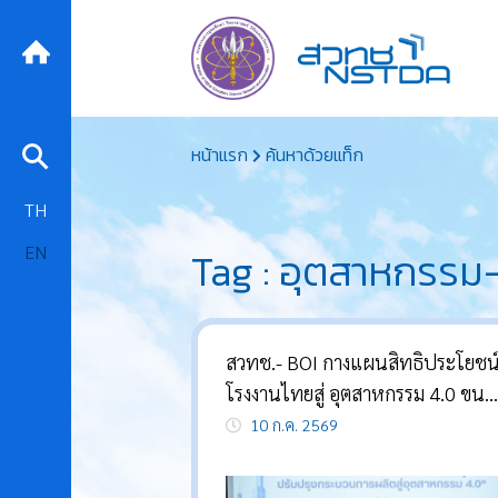
Skip
หน้าแรก
ค้นหาด้วยแท็ก
to
content
TH
EN
Tag : อุตสาหกรรม
สวทช.- BOI กางแผนสิทธิประโยชน์
โรงงานไทยสู่ อุตสาหกรรม 4.0 ขน
มาตรการรัฐและสิทธิประโยชน์ทางภ
10 ก.ค. 2569
การลงทุน หนุนผู้ประกอบการแบบจ
เต็ม