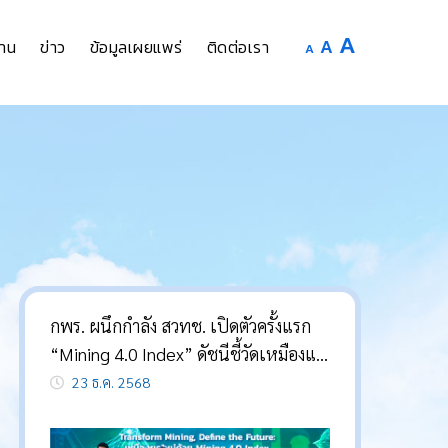
Increase
A
Reset
A
Decrease
าน
ข่าว
ข้อมูลเผยแพร่
ติดต่อเรา
A
font
font
font
size.
size.
size.
กพร. ผนึกกำลัง สวทช. เปิดตัวครั้งแรก
“Mining 4.0 Index” ดัชนีชี้วัดเหมืองแร่
อัจฉริยะของไทย ชู 6 บริษัทต้นแบบขับ
23 ธ.ค. 2568
เคลื่อนเศรษฐกิจนำร่องสู่เหมืองแร่ยุค
ดิจิทัล