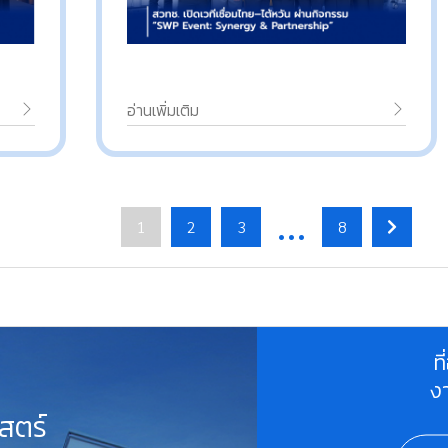
อ่านเพิ่มเติม
…
1
2
3
8
ท
ง
สตร์