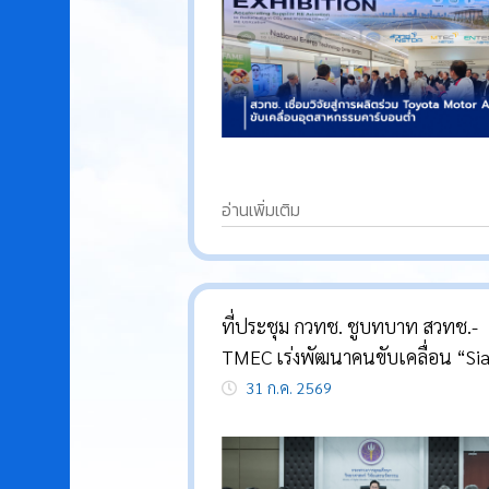
อ่านเพิ่มเติม
ที่ประชุม กวทช. ชูบทบาท สวทช.-
TMEC เร่งพัฒนาคนขับเคลื่อน “Si
Silica” ดันไทยสู่ห่วงโซ่เซมิคอนดัก
31 ก.ค. 2569
โลก พร้อมหนุน “นวัตกรรมน้ำสะอ
สวทช. ช่วยประชาชน ฝ่าวิกฤตแหล่
เร่งด่วน