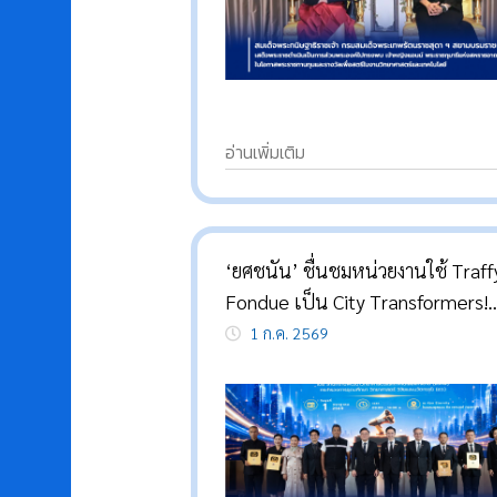
ด้าน อว. จัดแสดงผลงานวิจัยหนุนค
ร่วมมือไทย – สหราชอาณาจักร
อ่านเพิ่มเติม
‘ยศชนัน’ ชื่นชมหน่วยงานใช้ Traff
Fondue เป็น City Transformers!
พิสูจน์พลังเทคโนโลยี พลิกโฉมบริก
1 ก.ค. 2569
ยกระดับคุณภาพชีวิตประชาชน สำเร
กว่าล้านเรื่อง