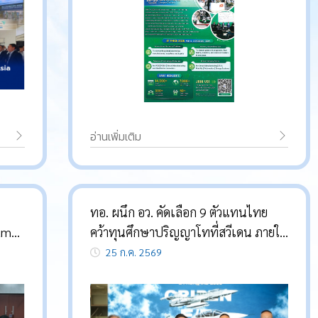
อ่านเพิ่มเติม
ทอ. ผนึก อว. คัดเลือก 9 ตัวแทนไทย
am
คว้าทุนศึกษาปริญญาโทที่สวีเดน ภายใต้
เตอร์
โครงการชดเชยการนำเข้ายุทโธปกรณ์
25 ก.ค. 2569
าด”
“Defence Offset”
งน้ำ