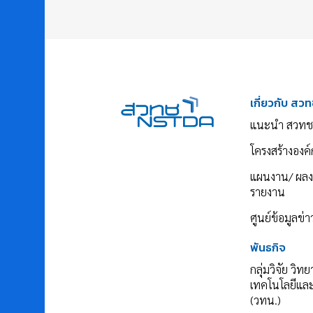
เกี่ยวกับ สวท
แนะนำ สวทช
โครงสร้างองค์
แผนงาน/ ผล
รายงาน
ศูนย์ข้อมูลข่
พันธกิจ
กลุ่มวิจัย วิท
เทคโนโลยีแล
(วทน.)