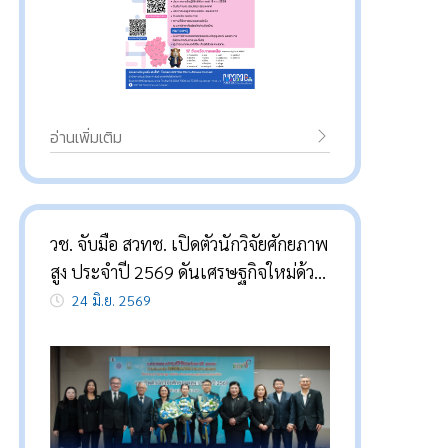
อ่านเพิ่มเติม
วช. จับมือ สวทช. เปิดตัวนักวิจัยศักยภาพ
สูง ประจำปี 2569 ดันเศรษฐกิจใหม่ด้วย
3 งานวิจัย “หมึกพิมพ์อาหาร 4 มิติ-วัสดุ
24 มิ.ย. 2569
อัจฉริยะ-โคลนนิ่งสัตว์หายาก”