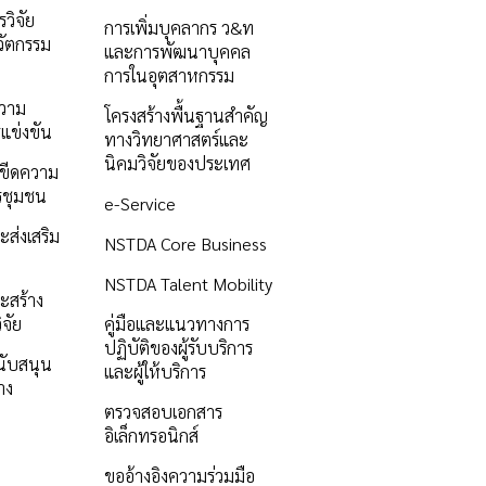
วิจัย
การเพิ่มบุคลากร ว&ท
ัตกรรม
และการพัฒนาบุคคล
การในอุตสาหกรรม
ความ
โครงสร้างพื้นฐานสำคัญ
แข่งขัน
ทางวิทยาศาสตร์และ
นิคมวิจัยของประเทศ
ิมขีดความ
รชุมชน
e-Service
ะส่งเสริม
NSTDA Core Business
NSTDA Talent Mobility
ะสร้าง
ิจัย
คู่มือและแนวทางการ
ปฏิบัติของผู้รับบริการ
นับสนุน
และผู้ให้บริการ
าง
ตรวจสอบเอกสาร
อิเล็กทรอนิกส์
ขออ้างอิงความร่วมมือ