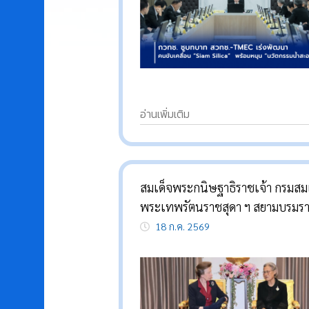
อ่านเพิ่มเติม
สมเด็จพระกนิษฐาธิราชเจ้า กรมสม
พระเทพรัตนราชสุดา ฯ สยามบรมร
กุมารี เสด็จพระราชดำเนินเป็นการ
18 ก.ค. 2569
พระองค์ไปทรงพบ เจ้าหญิงแอนน์ 
ราชกุมารีแห่งสหราชอาณาจักร ใน
โอกาสพระราชทานทุนและรางวัลเพื
สตรีในงานวิทยาศาสตร์และเทคโนโ