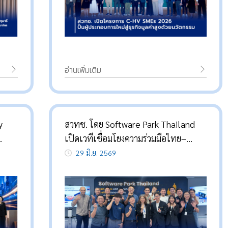
วาม
อ่านเพิ่มเติม
y
สวทช. โดย Software Park Thailand
เปิดเวทีเชื่อมโยงความร่วมมือไทย–
าร-
ไต้หวัน ผ่านกิจกรรม “SWP Event:
29 มิ.ย. 2569
็จ
Synergy & Partnership” เสริมโอกาส
ธุรกิจและนวัตกรรมสู่ตลาดโลก