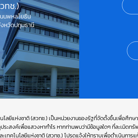
สวทช.)
 ถนนพหลโยธิน
งหวัดปทุมธานี
ยีแห่งชาติ (สวทช.) เป็นหน่วยงานของรัฐที่จัดตั้งขึ้นเพื่อศึก
ถุประสงค์เพื่อแสวงหากำไร หากท่านพบว่ามีข้อมูลใดๆ ที่ละเมิดท
เทคโนโลยีแห่งชาติ (สวทช.) โปรดแจ้งให้ทราบเพื่อดำเนินการแก้