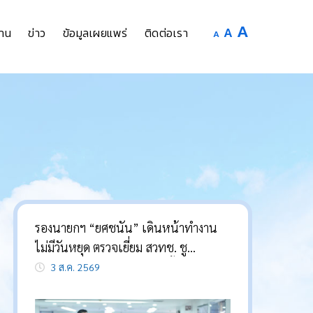
Increase
A
Reset
A
Decrease
าน
ข่าว
ข้อมูลเผยแพร่
ติดต่อเรา
A
font
font
font
size.
size.
size.
รองนายกฯ “ยศชนัน” เดินหน้าทำงาน
ไม่มีวันหยุด ตรวจเยี่ยม สวทช. ชู
วิทยาศาสตร์และเทคโนโลยีขั้นสูง ขับ
3 ส.ค. 2569
เคลื่อนเศรษฐกิจไทย