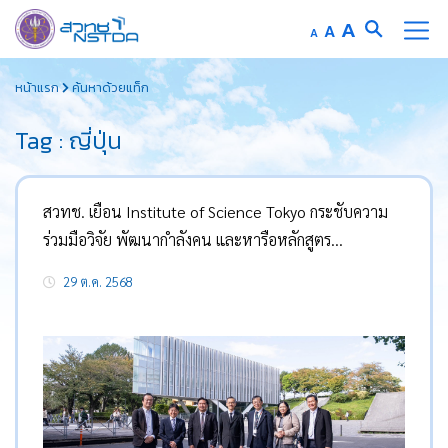
Increase
A
Reset
A
Decrease
A
font
font
font
Skip
size.
size.
size.
หน้าแรก
ค้นหาด้วยแท็ก
to
content
Tag : ญี่ปุ่น
สวทช. เยือน Institute of Science Tokyo กระชับความ
ร่วมมือวิจัย พัฒนากำลังคน และหารือหลักสูตร
Biomedical Engineering and AI
29 ต.ค. 2568