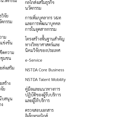
ะนวัตกรรม
กลไกส่งเสริมธุรกิจ
นวัตกรรม
วิจัย
การเพิ่มบุคลากร ว&ท
ัตกรรม
และการพัฒนาบุคคล
การในอุตสาหกรรม
ความ
โครงสร้างพื้นฐานสำคัญ
แข่งขัน
ทางวิทยาศาสตร์และ
นิคมวิจัยของประเทศ
ิมขีดความ
รชุมชน
e-Service
ะส่งเสริม
NSTDA Core Business
NSTDA Talent Mobility
ะสร้าง
ิจัย
คู่มือและแนวทางการ
ปฏิบัติของผู้รับบริการ
นับสนุน
และผู้ให้บริการ
าง
ตรวจสอบเอกสาร
อิเล็กทรอนิกส์